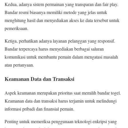
Kedua, adanya sistem permainan yang transparan dan fair play.
Bandar resmi biasanya memiliki metode yang jelas untuk
menghitung hasil dan menyediakan akses ke data tersebut untuk
pemeriksaan.
Ketiga, perhatikan adanya layanan pelanggan yang responsif.
Bandar terpercaya harus menyediakan berbagai saluran
komunikasi untuk membantu pemain dalam mengatasi masalah
atau pertanyaan.
Keamanan Data dan Transaksi
Aspek keamanan merupakan prioritas saat memilih bandar togel.
Keamanan data dan transaksi harus terjamin untuk melindungi
informasi pribadi dan finansial pemain.
Penting untuk memeriksa penggunaan teknologi enkripsi yang