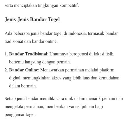
serta menciptakan lingkungan kompetitif.
Jenis-Jenis Bandar Togel
Ada beberapa jenis bandar togel di Indonesia, termasuk bandar
tradisional dan bandar online.
Bandar Tradisional
: Umumnya beroperasi di lokasi fisik,
bertemu langsung dengan pemain.
Bandar Online
: Menawarkan permainan melalui platform
digital, memungkinkan akses yang lebih luas dan kemudahan
dalam bermain.
Setiap jenis bandar memiliki cara unik dalam menarik pemain dan
mengelola permainan, memberikan variasi pilihan bagi
penggemar togel.