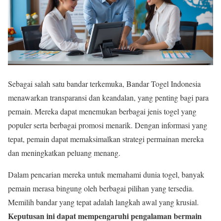
Sebagai salah satu bandar terkemuka, Bandar Togel Indonesia
menawarkan transparansi dan keandalan, yang penting bagi para
pemain. Mereka dapat menemukan berbagai jenis togel yang
populer serta berbagai promosi menarik. Dengan informasi yang
tepat, pemain dapat memaksimalkan strategi permainan mereka
dan meningkatkan peluang menang.
Dalam pencarian mereka untuk memahami dunia togel, banyak
pemain merasa bingung oleh berbagai pilihan yang tersedia.
Memilih bandar yang tepat adalah langkah awal yang krusial.
Keputusan ini dapat mempengaruhi pengalaman bermain