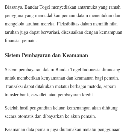
Biasanya, Bandar Togel menyediakan antarmuka yang ramah
pengguna yang memudahkan pemain dalam menentukan dan
mengelola taruhan mereka. Fleksibilitas dalam memilih nilai
taruhan juga dapat bervariasi, disesuaikan dengan kemampuan
finansial pemain.
Sistem Pembayaran dan Keamanan
Sistem pembayaran dalam Bandar Togel Indonesia dirancang
untuk memberikan kenyamanan dan keamanan bagi pemain.
Transaksi dapat dilakukan melalui berbagai metode, seperti
transfer bank, e-wallet, atau pembayaran kredit.
Setelah hasil pengundian keluar, kemenangan akan dihitung
secara otomatis dan dibayarkan ke akun pemain.
Keamanan data pemain juga diutamakan melalui penggunaan