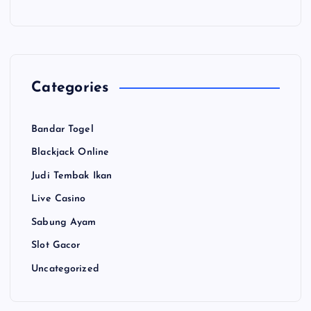
Categories
Bandar Togel
Blackjack Online
Judi Tembak Ikan
Live Casino
Sabung Ayam
Slot Gacor
Uncategorized