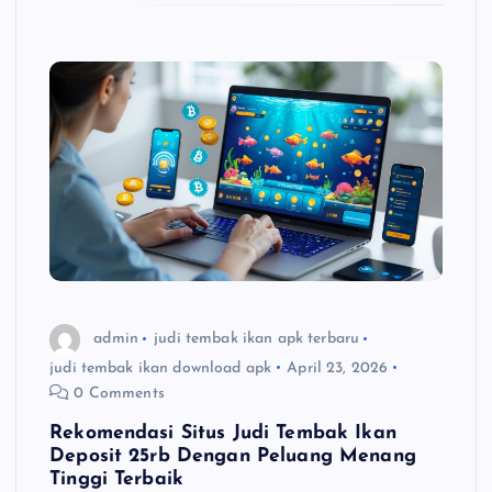
admin
judi tembak ikan apk terbaru
judi tembak ikan download apk
April 23, 2026
0 Comments
Rekomendasi Situs Judi Tembak Ikan
Deposit 25rb Dengan Peluang Menang
Tinggi Terbaik