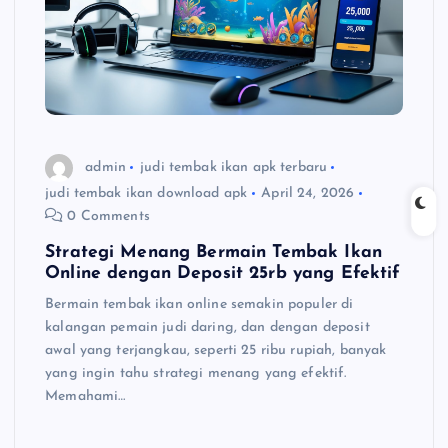
admin
judi tembak ikan apk terbaru
judi tembak ikan download apk
April 24, 2026
0 Comments
Strategi Menang Bermain Tembak Ikan
Online dengan Deposit 25rb yang Efektif
Bermain tembak ikan online semakin populer di
kalangan pemain judi daring, dan dengan deposit
awal yang terjangkau, seperti 25 ribu rupiah, banyak
yang ingin tahu strategi menang yang efektif.
Memahami…