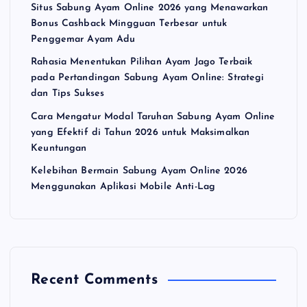
Situs Sabung Ayam Online 2026 yang Menawarkan
Bonus Cashback Mingguan Terbesar untuk
Penggemar Ayam Adu
Rahasia Menentukan Pilihan Ayam Jago Terbaik
pada Pertandingan Sabung Ayam Online: Strategi
dan Tips Sukses
Cara Mengatur Modal Taruhan Sabung Ayam Online
yang Efektif di Tahun 2026 untuk Maksimalkan
Keuntungan
Kelebihan Bermain Sabung Ayam Online 2026
Menggunakan Aplikasi Mobile Anti-Lag
Recent Comments