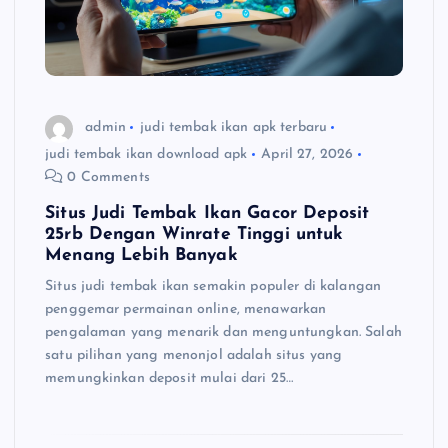
admin
judi tembak ikan apk terbaru
judi tembak ikan download apk
April 27, 2026
0 Comments
Situs Judi Tembak Ikan Gacor Deposit
25rb Dengan Winrate Tinggi untuk
Menang Lebih Banyak
Situs judi tembak ikan semakin populer di kalangan
penggemar permainan online, menawarkan
pengalaman yang menarik dan menguntungkan. Salah
satu pilihan yang menonjol adalah situs yang
memungkinkan deposit mulai dari 25…