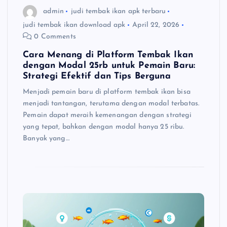
admin
judi tembak ikan apk terbaru
judi tembak ikan download apk
April 22, 2026
0 Comments
Cara Menang di Platform Tembak Ikan
dengan Modal 25rb untuk Pemain Baru:
Strategi Efektif dan Tips Berguna
Menjadi pemain baru di platform tembak ikan bisa
menjadi tantangan, terutama dengan modal terbatas.
Pemain dapat meraih kemenangan dengan strategi
yang tepat, bahkan dengan modal hanya 25 ribu.
Banyak yang…