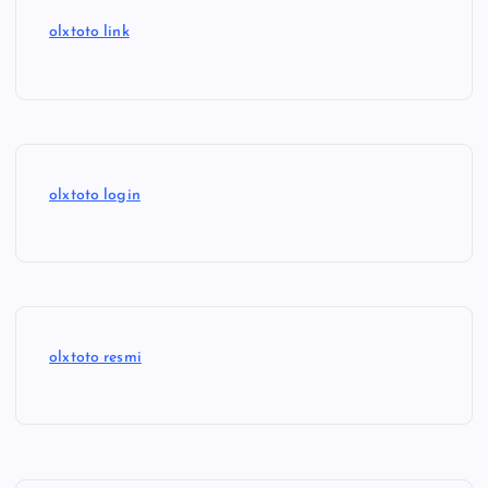
olxtoto link
olxtoto login
olxtoto resmi