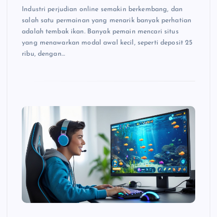
Industri perjudian online semakin berkembang, dan
salah satu permainan yang menarik banyak perhatian
adalah tembak ikan. Banyak pemain mencari situs
yang menawarkan modal awal kecil, seperti deposit 25
ribu, dengan…