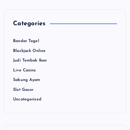
Categories
Bandar Togel
Blackjack Online
Judi Tembak Ikan
Live Casino
Sabung Ayam
Slot Gacor
Uncategorized