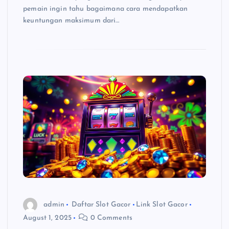
pemain ingin tahu bagaimana cara mendapatkan
keuntungan maksimum dari…
admin
Daftar Slot Gacor
Link Slot Gacor
August 1, 2025
0 Comments