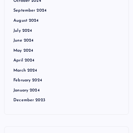
October 2024
September 2024
August 2024
July 2024
June 2024
May 2024
April 2024
March 2024
February 2024
January 2024
December 2023