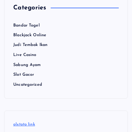
Categories
Bandar Togel
Blackjack Online
Judi Tembak Ikan
Live Casino
Sabung Ayam
Slot Gacor
Uncategorized
olxtoto link