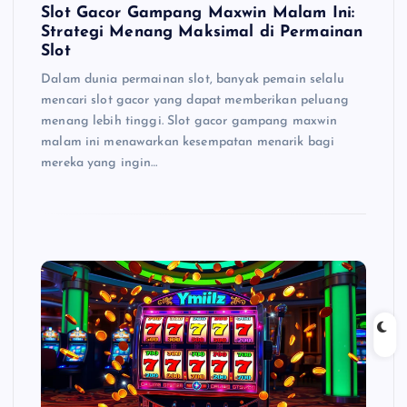
Slot Gacor Gampang Maxwin Malam Ini:
Strategi Menang Maksimal di Permainan
Slot
Dalam dunia permainan slot, banyak pemain selalu
mencari slot gacor yang dapat memberikan peluang
menang lebih tinggi. Slot gacor gampang maxwin
malam ini menawarkan kesempatan menarik bagi
mereka yang ingin…