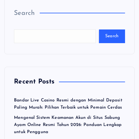
o
Search
s
t
Search
s
p
a
Recent Posts
g
Bandar Live Casino Resmi dengan Minimal Deposit
i
Paling Murah: Pilihan Terbaik untuk Pemain Cerdas
Mengenal Sistem Keamanan Akun di Situs Sabung
n
Ayam Online Resmi Tahun 2026: Panduan Lengkap
untuk Pengguna
a