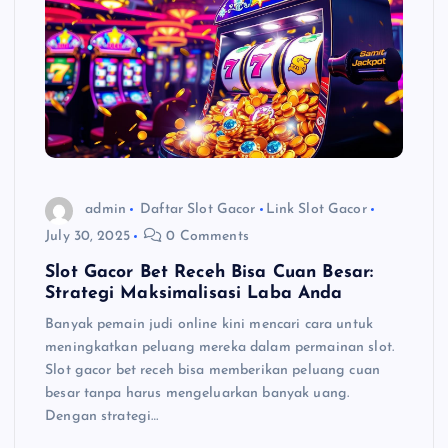
admin
Daftar Slot Gacor
Link Slot Gacor
July 30, 2025
0 Comments
Slot Gacor Bet Receh Bisa Cuan Besar:
Strategi Maksimalisasi Laba Anda
Banyak pemain judi online kini mencari cara untuk
meningkatkan peluang mereka dalam permainan slot.
Slot gacor bet receh bisa memberikan peluang cuan
besar tanpa harus mengeluarkan banyak uang.
Dengan strategi…