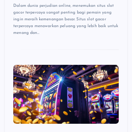
Dalam dunia perjudian online, menemukan situs slot
gacor terpercaya sangat penting bagi pemain yang
ingin meraih kemenangan besar. Situs slot gacor
terpercaya menawarkan peluang yang lebih baik untuk
menang dan…