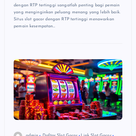
dengan RTP tertinggi sangatlah penting bagi pemain
yang menginginkan peluang menang yang lebih baik.
Situs slot gacor dengan RTP tertinggi menawarkan
pemain kesempatan…
admin
Daftar Slot Gacor
Link Slot Gacor