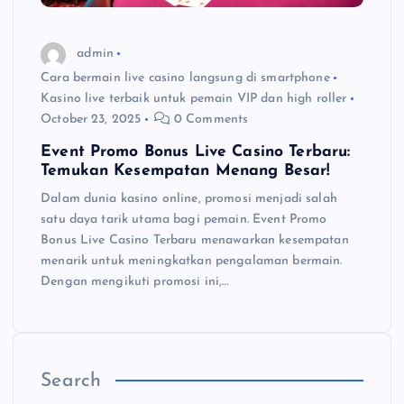
admin
Cara bermain live casino langsung di smartphone
Kasino live terbaik untuk pemain VIP dan high roller
October 23, 2025
0 Comments
Event Promo Bonus Live Casino Terbaru:
Temukan Kesempatan Menang Besar!
Dalam dunia kasino online, promosi menjadi salah
satu daya tarik utama bagi pemain. Event Promo
Bonus Live Casino Terbaru menawarkan kesempatan
menarik untuk meningkatkan pengalaman bermain.
Dengan mengikuti promosi ini,…
Search