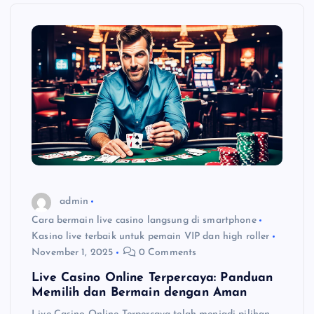
admin
Cara bermain live casino langsung di smartphone
Kasino live terbaik untuk pemain VIP dan high roller
November 1, 2025
0 Comments
Live Casino Online Terpercaya: Panduan
Memilih dan Bermain dengan Aman