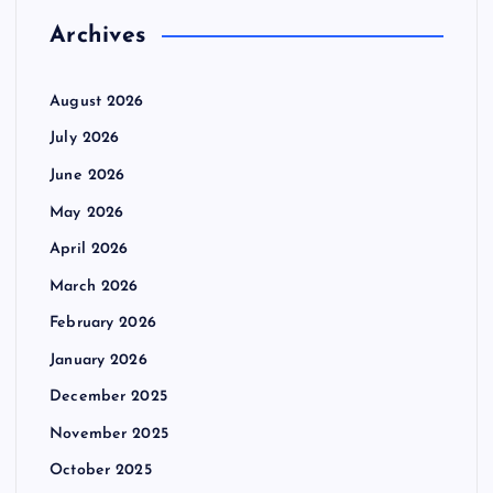
Archives
August 2026
July 2026
June 2026
May 2026
April 2026
March 2026
February 2026
January 2026
December 2025
November 2025
October 2025