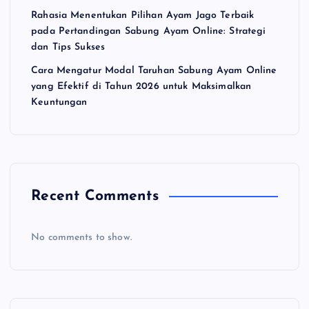
Rahasia Menentukan Pilihan Ayam Jago Terbaik
pada Pertandingan Sabung Ayam Online: Strategi
dan Tips Sukses
Cara Mengatur Modal Taruhan Sabung Ayam Online
yang Efektif di Tahun 2026 untuk Maksimalkan
Keuntungan
Recent Comments
No comments to show.