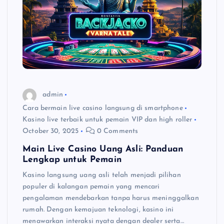
admin
Cara bermain live casino langsung di smartphone
Kasino live terbaik untuk pemain VIP dan high roller
October 30, 2025
0 Comments
Main Live Casino Uang Asli: Panduan
Lengkap untuk Pemain
Kasino langsung uang asli telah menjadi pilihan
populer di kalangan pemain yang mencari
pengalaman mendebarkan tanpa harus meninggalkan
rumah. Dengan kemajuan teknologi, kasino ini
menawarkan interaksi nyata dengan dealer serta…