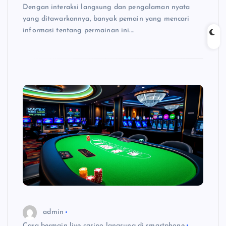
Dengan interaksi langsung dan pengalaman nyata
yang ditawarkannya, banyak pemain yang mencari
informasi tentang permainan ini.…
admin
Cara bermain live casino langsung di smartphone