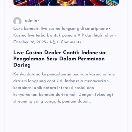
admin
Cara bermain live casino langsung di smartphone
Kasino live terbaik untuk pemain VIP dan high roller
October 28, 2025
0 Comments
Live Casino Dealer Cantik Indonesia:
Pengalaman Seru Dalam Permainan
Daring
Ketika datang ke pengalaman bermain kasino online,
dealers langsung cantik di Indonesia menawarkan
kombinasi unik antara interaksi sosial dan
kenyamanan bermain dari rumah. Dengan teknologi
streaming yang canggih, pemain dapat…