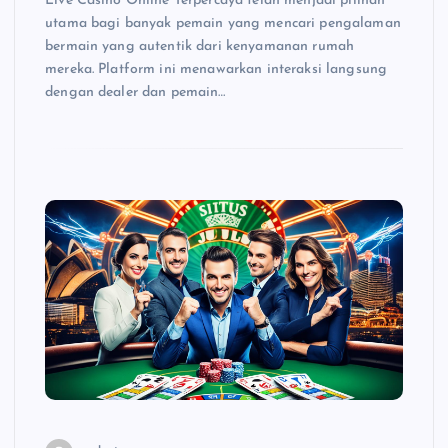
Live Casino Online Terpercaya telah menjadi pilihan
utama bagi banyak pemain yang mencari pengalaman
bermain yang autentik dari kenyamanan rumah
mereka. Platform ini menawarkan interaksi langsung
dengan dealer dan pemain…