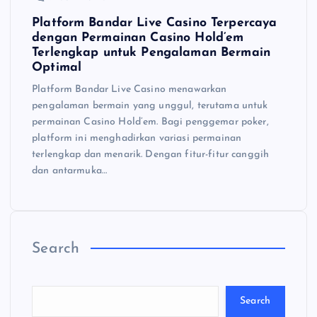
Platform Bandar Live Casino Terpercaya
dengan Permainan Casino Hold’em
Terlengkap untuk Pengalaman Bermain
Optimal
Platform Bandar Live Casino menawarkan
pengalaman bermain yang unggul, terutama untuk
permainan Casino Hold’em. Bagi penggemar poker,
platform ini menghadirkan variasi permainan
terlengkap dan menarik. Dengan fitur-fitur canggih
dan antarmuka…
Search
Search