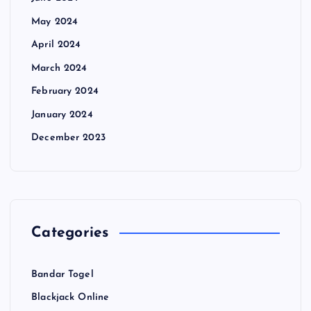
May 2024
April 2024
March 2024
February 2024
January 2024
December 2023
Categories
Bandar Togel
Blackjack Online