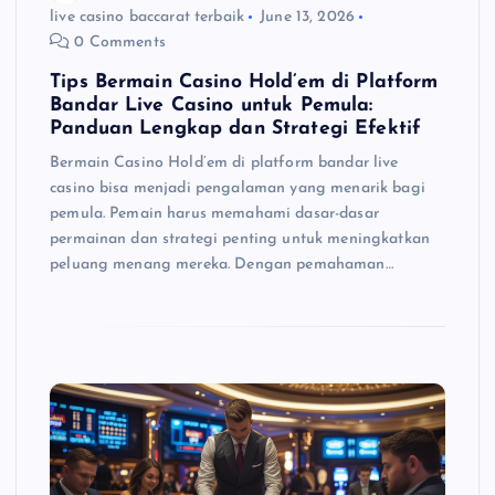
live casino baccarat terbaik
June 13, 2026
0 Comments
Tips Bermain Casino Hold’em di Platform
Bandar Live Casino untuk Pemula:
Panduan Lengkap dan Strategi Efektif
Bermain Casino Hold’em di platform bandar live
casino bisa menjadi pengalaman yang menarik bagi
pemula. Pemain harus memahami dasar-dasar
permainan dan strategi penting untuk meningkatkan
peluang menang mereka. Dengan pemahaman…