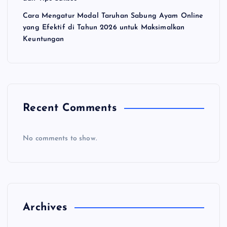
Cara Mengatur Modal Taruhan Sabung Ayam Online
yang Efektif di Tahun 2026 untuk Maksimalkan
Keuntungan
Recent Comments
No comments to show.
Archives