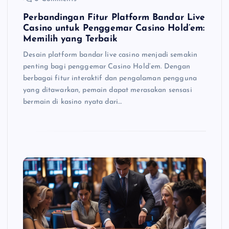
Perbandingan Fitur Platform Bandar Live
Casino untuk Penggemar Casino Hold’em:
Memilih yang Terbaik
Desain platform bandar live casino menjadi semakin
penting bagi penggemar Casino Hold’em. Dengan
berbagai fitur interaktif dan pengalaman pengguna
yang ditawarkan, pemain dapat merasakan sensasi
bermain di kasino nyata dari…