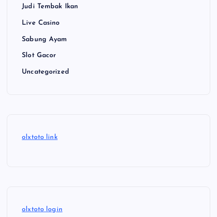
Judi Tembak Ikan
Live Casino
Sabung Ayam
Slot Gacor
Uncategorized
olxtoto link
olxtoto login