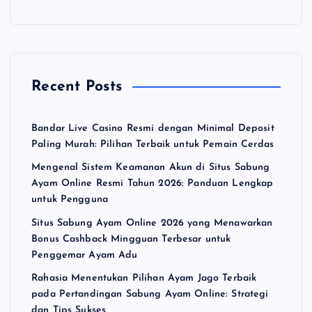
Recent Posts
Bandar Live Casino Resmi dengan Minimal Deposit
Paling Murah: Pilihan Terbaik untuk Pemain Cerdas
Mengenal Sistem Keamanan Akun di Situs Sabung
Ayam Online Resmi Tahun 2026: Panduan Lengkap
untuk Pengguna
Situs Sabung Ayam Online 2026 yang Menawarkan
Bonus Cashback Mingguan Terbesar untuk
Penggemar Ayam Adu
Rahasia Menentukan Pilihan Ayam Jago Terbaik
pada Pertandingan Sabung Ayam Online: Strategi
dan Tips Sukses