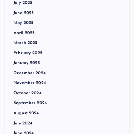
July 2025
June 2025
May 2025
April 2025
March 2025
February 2025
January 2025
December 2024
November 2024
October 2024
September 2024
August 2024
July 2024
June 2024