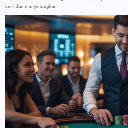
unik dan menyenangkan.