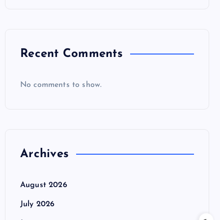
Recent Comments
No comments to show.
Archives
August 2026
July 2026