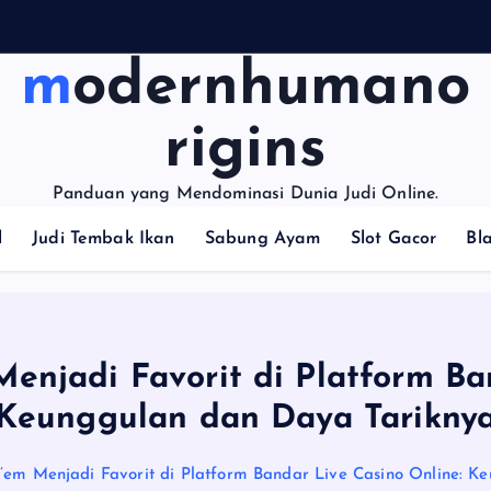
m
K
e
modernhumano
rigins
Panduan yang Mendominasi Dunia Judi Online.
l
Judi Tembak Ikan
Sabung Ayam
Slot Gacor
Bl
enjadi Favorit di Platform Ba
Keunggulan dan Daya Tarikny
’em Menjadi Favorit di Platform Bandar Live Casino Online: K