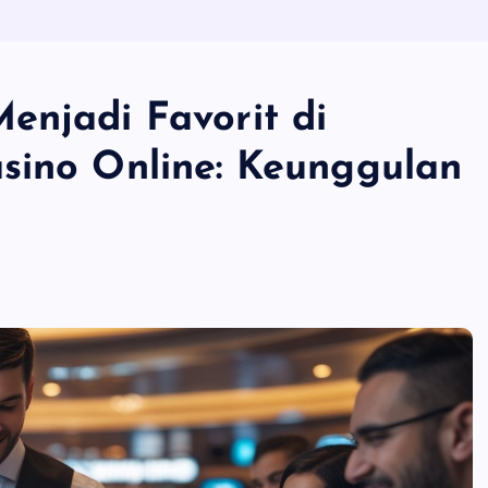
enjadi Favorit di
sino Online: Keunggulan