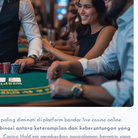
aling diminati di platform bandar live casino online.
binasi antara keterampilan dan keberuntungan yang
e, Casino Hold’em memberikan pengalaman bermain yang