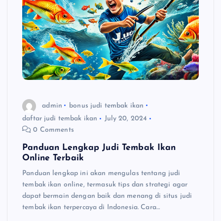
admin
bonus judi tembak ikan
daftar judi tembak ikan
July 20, 2024
0 Comments
Panduan Lengkap Judi Tembak Ikan
Online Terbaik
Panduan lengkap ini akan mengulas tentang judi
tembak ikan online, termasuk tips dan strategi agar
dapat bermain dengan baik dan menang di situs judi
tembak ikan terpercaya di Indonesia. Cara…