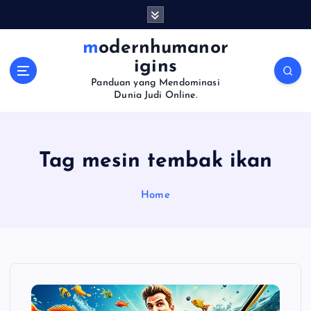
S
k
i
modernhumanor
p
igins
t
Panduan yang Mendominasi
o
Dunia Judi Online.
c
o
n
t
Tag mesin tembak ikan
e
n
Home
t