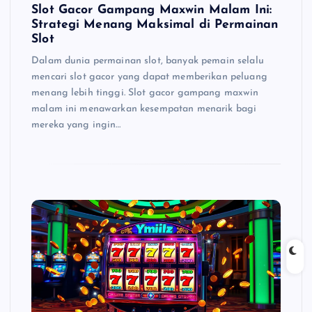
Slot Gacor Gampang Maxwin Malam Ini:
Strategi Menang Maksimal di Permainan
Slot
Dalam dunia permainan slot, banyak pemain selalu
mencari slot gacor yang dapat memberikan peluang
menang lebih tinggi. Slot gacor gampang maxwin
malam ini menawarkan kesempatan menarik bagi
mereka yang ingin…