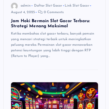
admin
Daftar Slot Gacor
Link Slot Gacor
August 4, 2025
0 Comments
Jam Hoki Bermain Slot Gacor Terbaru:
Strategi Menang Maksimal
Ketika membahas slot gacor terbaru, banyak pemain
yang mencari strategi terbaik untuk meningkatkan
peluang mereka. Permainan slot gacor menawarkan
potensi keuntungan yang lebih tinggi dengan RTP
(Return to Player) yang…