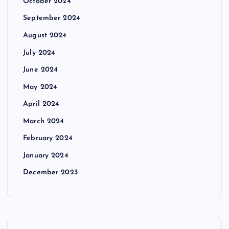
October 2024
September 2024
August 2024
July 2024
June 2024
May 2024
April 2024
March 2024
February 2024
January 2024
December 2023