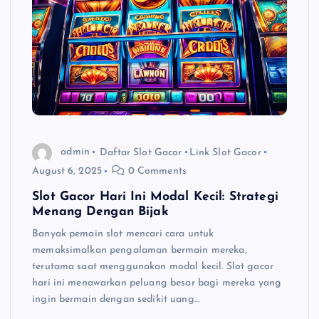
admin
Daftar Slot Gacor
Link Slot Gacor
August 6, 2025
0 Comments
Slot Gacor Hari Ini Modal Kecil: Strategi
Menang Dengan Bijak
Banyak pemain slot mencari cara untuk
memaksimalkan pengalaman bermain mereka,
terutama saat menggunakan modal kecil. Slot gacor
hari ini menawarkan peluang besar bagi mereka yang
ingin bermain dengan sedikit uang…