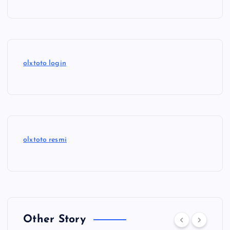
olxtoto login
olxtoto resmi
Other Story