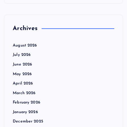
Archives
August 2026
July 2026
June 2026
May 2026
April 2026
March 2026
February 2026
January 2026
December 2025