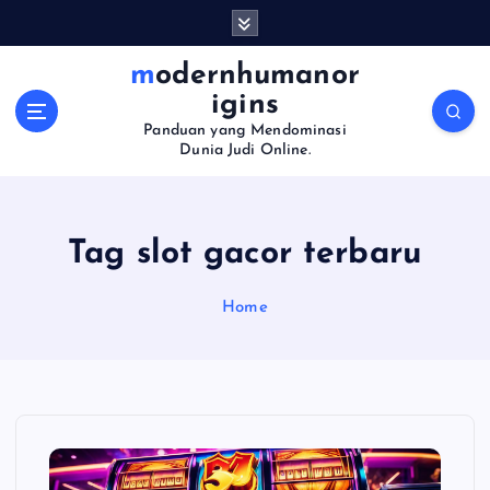
S
k
i
modernhumanor
p
igins
t
Panduan yang Mendominasi
o
Dunia Judi Online.
c
o
n
t
Tag slot gacor terbaru
e
n
Home
t