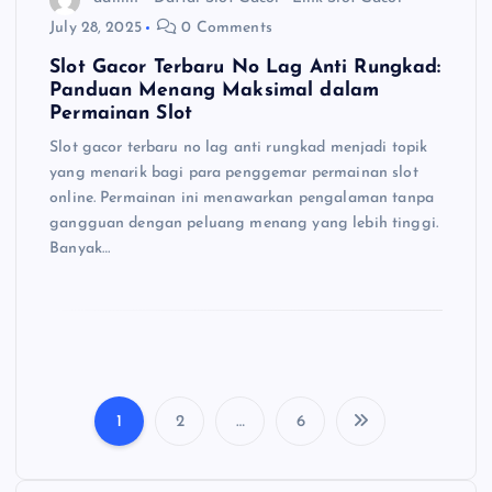
July 28, 2025
0 Comments
Slot Gacor Terbaru No Lag Anti Rungkad:
Panduan Menang Maksimal dalam
Permainan Slot
Slot gacor terbaru no lag anti rungkad menjadi topik
yang menarik bagi para penggemar permainan slot
online. Permainan ini menawarkan pengalaman tanpa
gangguan dengan peluang menang yang lebih tinggi.
Banyak…
1
2
…
6
P