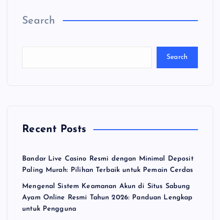
o
Search
s
t
Search
s
p
a
Recent Posts
g
Bandar Live Casino Resmi dengan Minimal Deposit
i
Paling Murah: Pilihan Terbaik untuk Pemain Cerdas
Mengenal Sistem Keamanan Akun di Situs Sabung
n
Ayam Online Resmi Tahun 2026: Panduan Lengkap
untuk Pengguna
a