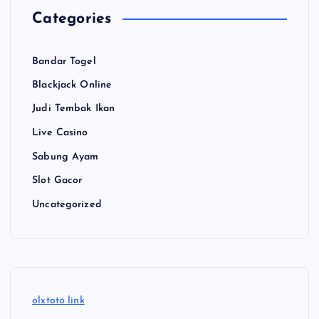
Categories
Bandar Togel
Blackjack Online
Judi Tembak Ikan
Live Casino
Sabung Ayam
Slot Gacor
Uncategorized
olxtoto link