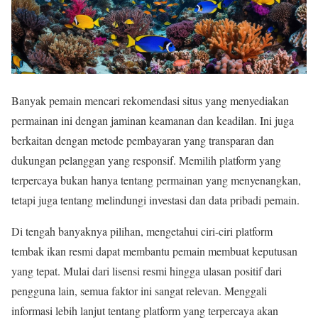
Banyak pemain mencari rekomendasi situs yang menyediakan
permainan ini dengan jaminan keamanan dan keadilan. Ini juga
berkaitan dengan metode pembayaran yang transparan dan
dukungan pelanggan yang responsif. Memilih platform yang
terpercaya bukan hanya tentang permainan yang menyenangkan,
tetapi juga tentang melindungi investasi dan data pribadi pemain.
Di tengah banyaknya pilihan, mengetahui ciri-ciri platform
tembak ikan resmi dapat membantu pemain membuat keputusan
yang tepat. Mulai dari lisensi resmi hingga ulasan positif dari
pengguna lain, semua faktor ini sangat relevan. Menggali
informasi lebih lanjut tentang platform yang terpercaya akan