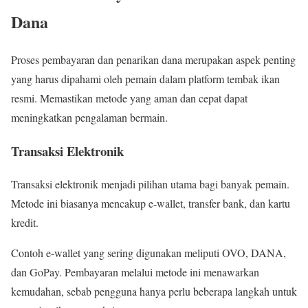
Dana
Proses pembayaran dan penarikan dana merupakan aspek penting
yang harus dipahami oleh pemain dalam platform tembak ikan
resmi. Memastikan metode yang aman dan cepat dapat
meningkatkan pengalaman bermain.
Transaksi Elektronik
Transaksi elektronik menjadi pilihan utama bagi banyak pemain.
Metode ini biasanya mencakup e-wallet, transfer bank, dan kartu
kredit.
Contoh e-wallet yang sering digunakan meliputi OVO, DANA,
dan GoPay. Pembayaran melalui metode ini menawarkan
kemudahan, sebab pengguna hanya perlu beberapa langkah untuk