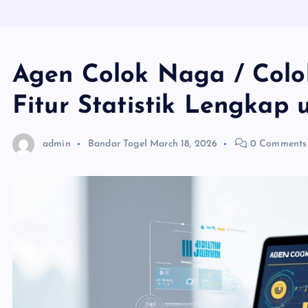
Agen Colok Naga / Colo
Fitur Statistik Lengkap
admin
Bandar Togel
March 18, 2026
0 Comments