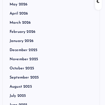
May 2026
April 2026
March 2026
February 2026
January 2026
December 2025
November 2025
October 2025
September 2025
August 2025
July 2025