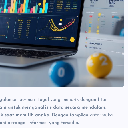
galaman bermain togel yang menarik dengan fitur
ain untuk menganalisis data secara mendalam,
k saat memilih angka.
Dengan tampilan antarmuka
hi berbagai informasi yang tersedia.