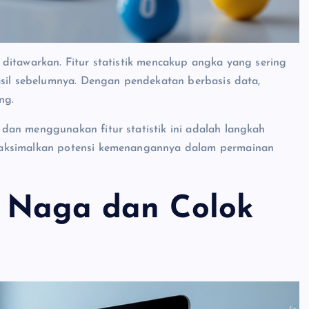
ditawarkan. Fitur statistik mencakup angka yang sering
asil sebelumnya. Dengan pendekatan berbasis data,
ng.
dan menggunakan fitur statistik ini adalah langkah
maksimalkan potensi kemenangannya dalam permainan
k Naga dan Colok