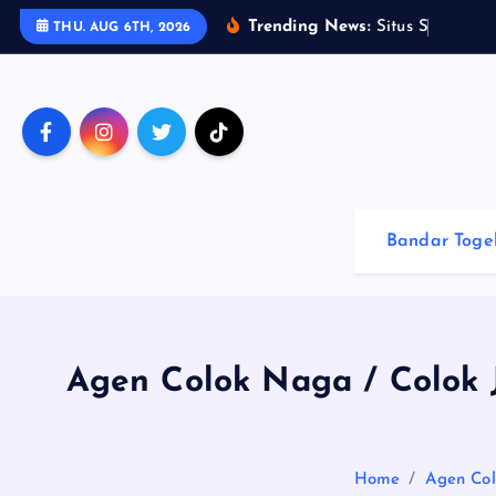
S
Trending News:
S
i
t
u
s
S
a
b
u
n
g
A
THU. AUG 6TH, 2026
k
i
p
t
o
c
o
Bandar Toge
n
t
e
n
t
Agen Colok Naga / Colok J
Home
Agen Col