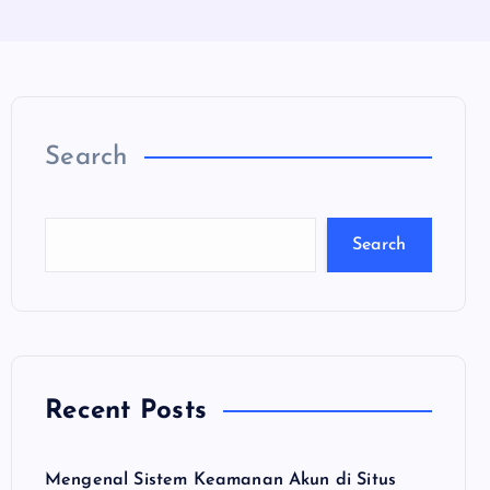
Search
Search
Recent Posts
Mengenal Sistem Keamanan Akun di Situs