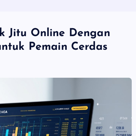
k Jitu Online Dengan
 untuk Pemain Cerdas