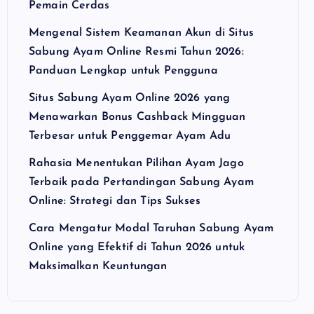
Pemain Cerdas
Mengenal Sistem Keamanan Akun di Situs
Sabung Ayam Online Resmi Tahun 2026:
Panduan Lengkap untuk Pengguna
Situs Sabung Ayam Online 2026 yang
Menawarkan Bonus Cashback Mingguan
Terbesar untuk Penggemar Ayam Adu
Rahasia Menentukan Pilihan Ayam Jago
Terbaik pada Pertandingan Sabung Ayam
Online: Strategi dan Tips Sukses
Cara Mengatur Modal Taruhan Sabung Ayam
Online yang Efektif di Tahun 2026 untuk
Maksimalkan Keuntungan