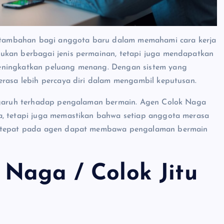
tambahan bagi anggota baru dalam memahami cara kerja
ukan berbagai jenis permainan, tetapi juga mendapatkan
meningkatkan peluang menang. Dengan sistem yang
erasa lebih percaya diri dalam mengambil keputusan.
engaruh terhadap pengalaman bermain. Agen Colok Naga
a, tetapi juga memastikan bahwa setiap anggota merasa
ng tepat pada agen dapat membawa pengalaman bermain
 Naga / Colok Jitu