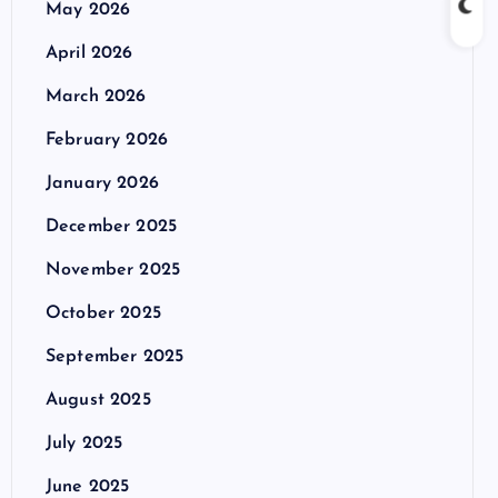
May 2026
April 2026
March 2026
February 2026
January 2026
December 2025
November 2025
October 2025
September 2025
August 2025
July 2025
June 2025