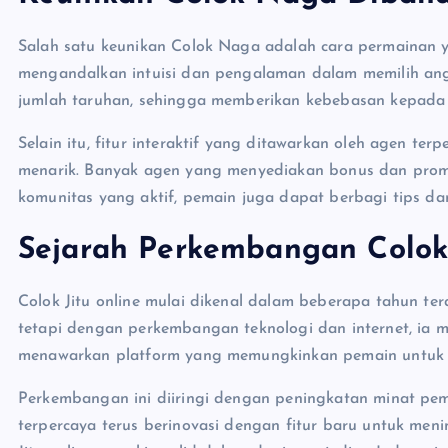
Salah satu keunikan Colok Naga adalah cara permainan
mengandalkan intuisi dan pengalaman dalam memilih ang
jumlah taruhan, sehingga memberikan kebebasan kepada
Selain itu, fitur interaktif yang ditawarkan oleh agen t
menarik. Banyak agen yang menyediakan bonus dan prom
komunitas yang aktif, pemain juga dapat berbagi tips dan
Sejarah Perkembangan Colok 
Colok Jitu online mulai dikenal dalam beberapa tahun tera
tetapi dengan perkembangan teknologi dan internet, ia m
menawarkan platform yang memungkinkan pemain untuk b
Perkembangan ini diiringi dengan peningkatan minat pe
terpercaya terus berinovasi dengan fitur baru untuk me