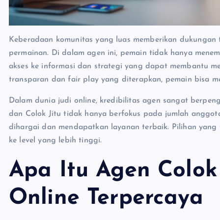
Keberadaan komunitas yang luas memberikan dukungan 
permainan. Di dalam agen ini, pemain tidak hanya menem
akses ke informasi dan strategi yang dapat membantu 
transparan dan fair play yang diterapkan, pemain bisa m
Dalam dunia judi online, kredibilitas agen sangat berp
dan Colok Jitu tidak hanya berfokus pada jumlah anggot
dihargai dan mendapatkan layanan terbaik. Pilihan ya
ke level yang lebih tinggi.
Apa Itu Agen Colok
Online Terpercaya