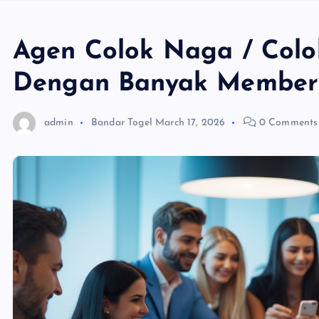
Agen Colok Naga / Colok
Dengan Banyak Member 
admin
Bandar Togel
March 17, 2026
0 Comments