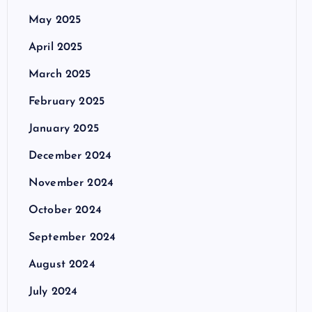
May 2025
April 2025
March 2025
February 2025
January 2025
December 2024
November 2024
October 2024
September 2024
August 2024
July 2024