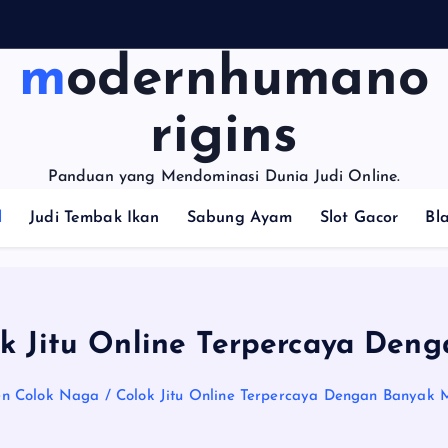
m
K
e
modernhumano
rigins
Panduan yang Mendominasi Dunia Judi Online.
l
Judi Tembak Ikan
Sabung Ayam
Slot Gacor
Bl
k Jitu Online Terpercaya Den
n Colok Naga / Colok Jitu Online Terpercaya Dengan Banyak 