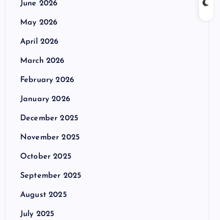
June 2026
May 2026
April 2026
March 2026
February 2026
January 2026
December 2025
November 2025
October 2025
September 2025
August 2025
July 2025