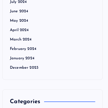
July 2024
June 2024
May 2024
April 2024
March 2024
February 2024
January 2024
December 2023
Categories