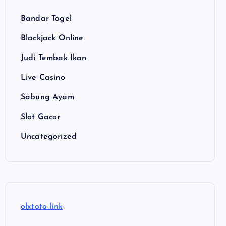
Bandar Togel
Blackjack Online
Judi Tembak Ikan
Live Casino
Sabung Ayam
Slot Gacor
Uncategorized
olxtoto link