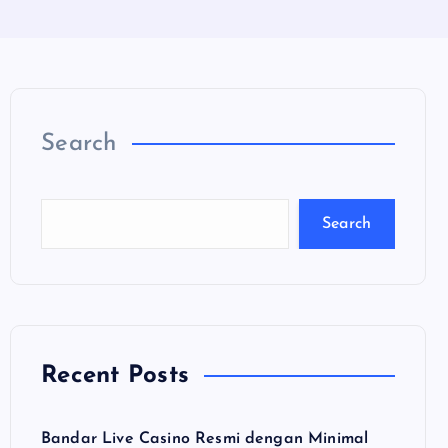
Search
Search
Recent Posts
Bandar Live Casino Resmi dengan Minimal