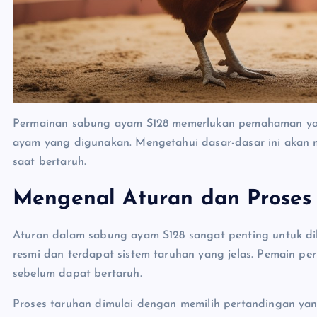
Permainan sabung ayam S128 memerlukan pemahaman yang 
ayam yang digunakan. Mengetahui dasar-dasar ini akan
saat bertaruh.
Mengenal Aturan dan Proses
Aturan dalam sabung ayam S128 sangat penting untuk dik
resmi dan terdapat sistem taruhan yang jelas. Pemain per
sebelum dapat bertaruh.
Proses taruhan dimulai dengan memilih pertandingan yang 