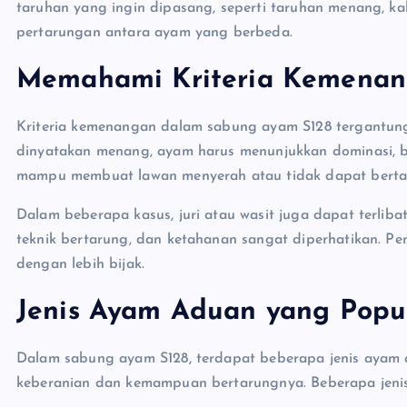
taruhan yang ingin dipasang, seperti taruhan menang, kal
pertarungan antara ayam yang berbeda.
Memahami Kriteria Kemena
Kriteria kemenangan dalam sabung ayam S128 tergantun
dinyatakan menang, ayam harus menunjukkan dominasi, 
mampu membuat lawan menyerah atau tidak dapat berta
Dalam beberapa kasus, juri atau wasit juga dapat terlibat
teknik bertarung, dan ketahanan sangat diperhatikan. P
dengan lebih bijak.
Jenis Ayam Aduan yang Popul
Dalam sabung ayam S128, terdapat beberapa jenis ayam 
keberanian dan kemampuan bertarungnya. Beberapa jeni