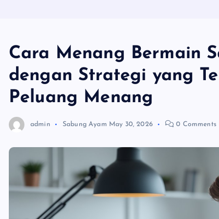
Cara Menang Bermain S
dengan Strategi yang T
Peluang Menang
admin
Sabung Ayam
May 30, 2026
0 Comments