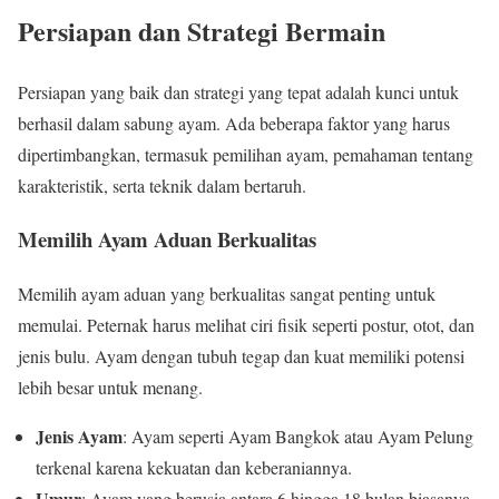
Persiapan dan Strategi Bermain
Persiapan yang baik dan strategi yang tepat adalah kunci untuk
berhasil dalam sabung ayam. Ada beberapa faktor yang harus
dipertimbangkan, termasuk pemilihan ayam, pemahaman tentang
karakteristik, serta teknik dalam bertaruh.
Memilih Ayam Aduan Berkualitas
Memilih ayam aduan yang berkualitas sangat penting untuk
memulai. Peternak harus melihat ciri fisik seperti postur, otot, dan
jenis bulu. Ayam dengan tubuh tegap dan kuat memiliki potensi
lebih besar untuk menang.
Jenis Ayam
: Ayam seperti Ayam Bangkok atau Ayam Pelung
terkenal karena kekuatan dan keberaniannya.
Umur
: Ayam yang berusia antara 6 hingga 18 bulan biasanya