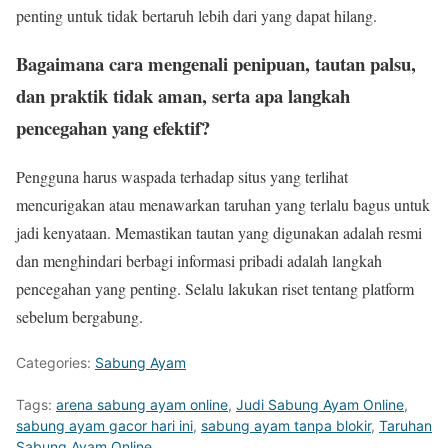
penting untuk tidak bertaruh lebih dari yang dapat hilang.
Bagaimana cara mengenali penipuan, tautan palsu,
dan praktik tidak aman, serta apa langkah
pencegahan yang efektif?
Pengguna harus waspada terhadap situs yang terlihat
mencurigakan atau menawarkan taruhan yang terlalu bagus untuk
jadi kenyataan. Memastikan tautan yang digunakan adalah resmi
dan menghindari berbagi informasi pribadi adalah langkah
pencegahan yang penting. Selalu lakukan riset tentang platform
sebelum bergabung.
Categories:
Sabung Ayam
Tags:
arena sabung ayam online
,
Judi Sabung Ayam Online
,
sabung ayam gacor hari ini
,
sabung ayam tanpa blokir
,
Taruhan
Sabung Ayam Online