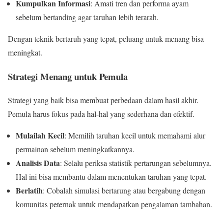
Kumpulkan Informasi
: Amati tren dan performa ayam
sebelum bertanding agar taruhan lebih terarah.
Dengan teknik bertaruh yang tepat, peluang untuk menang bisa
meningkat.
Strategi Menang untuk Pemula
Strategi yang baik bisa membuat perbedaan dalam hasil akhir.
Pemula harus fokus pada hal-hal yang sederhana dan efektif.
Mulailah Kecil
: Memilih taruhan kecil untuk memahami alur
permainan sebelum meningkatkannya.
Analisis Data
: Selalu periksa statistik pertarungan sebelumnya.
Hal ini bisa membantu dalam menentukan taruhan yang tepat.
Berlatih
: Cobalah simulasi bertarung atau bergabung dengan
komunitas peternak untuk mendapatkan pengalaman tambahan.