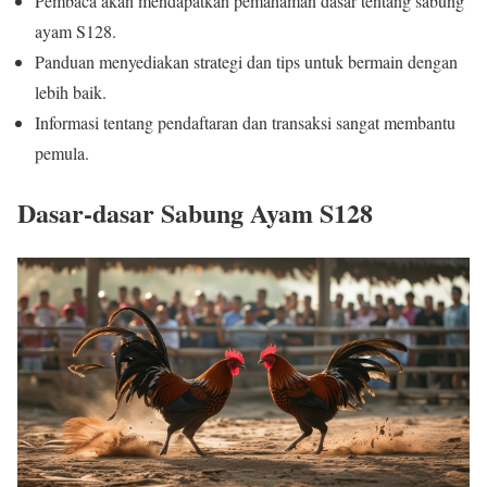
Pembaca akan mendapatkan pemahaman dasar tentang sabung
ayam S128.
Panduan menyediakan strategi dan tips untuk bermain dengan
lebih baik.
Informasi tentang pendaftaran dan transaksi sangat membantu
pemula.
Dasar-dasar Sabung Ayam S128