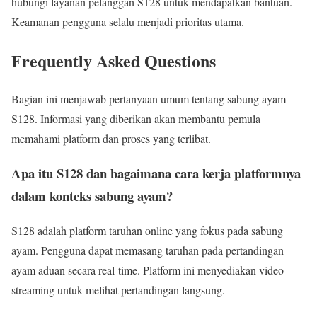
hubungi layanan pelanggan S128 untuk mendapatkan bantuan.
Keamanan pengguna selalu menjadi prioritas utama.
Frequently Asked Questions
Bagian ini menjawab pertanyaan umum tentang sabung ayam
S128. Informasi yang diberikan akan membantu pemula
memahami platform dan proses yang terlibat.
Apa itu S128 dan bagaimana cara kerja platformnya
dalam konteks sabung ayam?
S128 adalah platform taruhan online yang fokus pada sabung
ayam. Pengguna dapat memasang taruhan pada pertandingan
ayam aduan secara real-time. Platform ini menyediakan video
streaming untuk melihat pertandingan langsung.