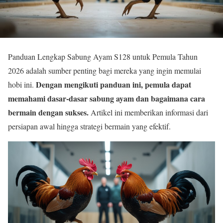
Panduan Lengkap Sabung Ayam S128 untuk Pemula Tahun
2026 adalah sumber penting bagi mereka yang ingin memulai
Dengan mengikuti panduan ini, pemula dapat
hobi ini.
memahami dasar-dasar sabung ayam dan bagaimana cara
bermain dengan sukses.
Artikel ini memberikan informasi dari
persiapan awal hingga strategi bermain yang efektif.