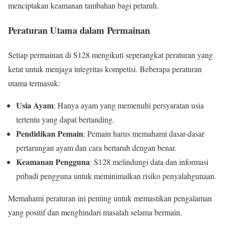
menciptakan keamanan tambahan bagi petaruh.
Peraturan Utama dalam Permainan
Setiap permainan di S128 mengikuti seperangkat peraturan yang
ketat untuk menjaga integritas kompetisi. Beberapa peraturan
utama termasuk:
Usia Ayam
: Hanya ayam yang memenuhi persyaratan usia
tertentu yang dapat bertanding.
Pendidikan Pemain
: Pemain harus memahami dasar-dasar
pertarungan ayam dan cara bertaruh dengan benar.
Keamanan Pengguna
: S128 melindungi data dan informasi
pribadi pengguna untuk meminimalkan risiko penyalahgunaan.
Memahami peraturan ini penting untuk memastikan pengalaman
yang positif dan menghindari masalah selama bermain.