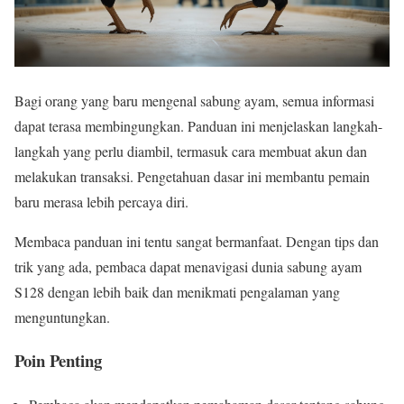
Bagi orang yang baru mengenal sabung ayam, semua informasi
dapat terasa membingungkan. Panduan ini menjelaskan langkah-
langkah yang perlu diambil, termasuk cara membuat akun dan
melakukan transaksi. Pengetahuan dasar ini membantu pemain
baru merasa lebih percaya diri.
Membaca panduan ini tentu sangat bermanfaat. Dengan tips dan
trik yang ada, pembaca dapat menavigasi dunia sabung ayam
S128 dengan lebih baik dan menikmati pengalaman yang
menguntungkan.
Poin Penting