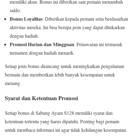
memiliki akun. Bonus ini diberikan saat pemain menambah
saldo.
Bonus Loyalitas
: Diberikan kepada pemain setia berdasarkan
aktivitas mereka. Ini bisa berupa poin yang dapat ditukarkan
dengan hadiah.
Promosi Harian dan Mingguan
: Penawaran ini termasuk
turnamen dengan hadiah menarik.
Setiap jenis bonus dirancang untuk meningkatkan pengalaman
bermain dan memberikan lebih banyak kesempatan untuk
menang.
Syarat dan Ketentuan Promosi
Setiap bonus di Sabung Ayam S128 memiliki syarat dan
ketentuan tertentu yang harus dipatuhi. Penting bagi pemain
untuk membaca informasi ini agar tidak kehilangan kesempatan.