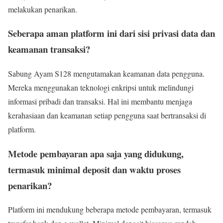
melakukan penarikan.
Seberapa aman platform ini dari sisi privasi data dan
keamanan transaksi?
Sabung Ayam S128 mengutamakan keamanan data pengguna.
Mereka menggunakan teknologi enkripsi untuk melindungi
informasi pribadi dan transaksi. Hal ini membantu menjaga
kerahasiaan dan keamanan setiap pengguna saat bertransaksi di
platform.
Metode pembayaran apa saja yang didukung,
termasuk minimal deposit dan waktu proses
penarikan?
Platform ini mendukung beberapa metode pembayaran, termasuk