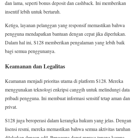
dan lama, seperti bonus deposit dan cashback. Ini memberikan
insentif lebih untuk bertaruh.
Ketiga, layanan pelanggan yang responsif memastikan bahwa
pengguna mendapatkan bantuan dengan cepat jika diperlukan.
Dalam hal ini, S128 memberikan pengalaman yang lebih baik
bagi semua penggunanya.
Keamanan dan Legalitas
Keamanan menjadi prioritas utama di platform S128. Mereka
menggunakan teknologi enkripsi canggih untuk melindungi data
pribadi pengguna. Ini membuat informasi sensitif tetap aman dan
privat.
S128 juga beroperasi dalam kerangka hukum yang jelas. Dengan
lisensi resmi, mereka memastikan bahwa semua aktivitas taruhan
dilakukan dengan adil. Pengguna dapat merasa tenang karena