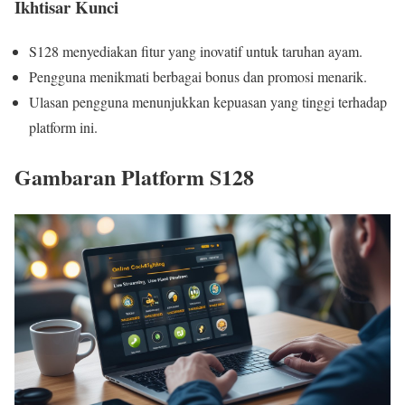
Ikhtisar Kunci
S128 menyediakan fitur yang inovatif untuk taruhan ayam.
Pengguna menikmati berbagai bonus dan promosi menarik.
Ulasan pengguna menunjukkan kepuasan yang tinggi terhadap
platform ini.
Gambaran Platform S128