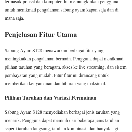
termasuk ponsel dan komputer. Ini memungkinkan pengguna
untuk menikmati pengalaman sabung ayam kapan saja dan di
mana saja.
Penjelasan Fitur Utama
Sabung Ayam S128 menawarkan berbagai fitur yang
meningkatkan pengalaman bermain. Pengguna dapat menikmati
pilihan taruhan yang beragam, akses ke live streaming, dan sistem
pembayaran yang mudah. Fitur-fitur ini dirancang untuk
memberikan kenyamanan dan hiburan yang maksimal.
Pilihan Taruhan dan Variasi Permainan
Sabung Ayam S128 menyediakan berbagai jenis taruhan yang
menarik. Pengguna dapat memilih dari beberapa jenis taruhan
seperti taruhan langsung, taruhan kombinasi, dan banyak lagi.