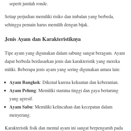
seperti jumlah ronde.
Setiap perjudian memiliki risiko dan imbalan yang berbeda,
sehingga pemain harus memilih dengan bijak.
Jenis Ayam dan Karakteristiknya
Tipe ayam yang digunakan dalam sabung sangat beragam. Ayam
dapat berbeda berdasarkan jenis dan karakteristik yang mereka
miliki. Beberapa jenis ayam yang sering digunakan antara lain:
Ayam Bangkok
: Dikenal karena kekuatan dan keberanian.
Ayam Pelung
: Memiliki stamina tinggi dan gaya bertarung
yang agresif.
Ayam Sabu
: Memiliki kelincahan dan kecepatan dalam
menyerang.
Karakteristik fisik dan mental ayam ini sangat berpengaruh pada