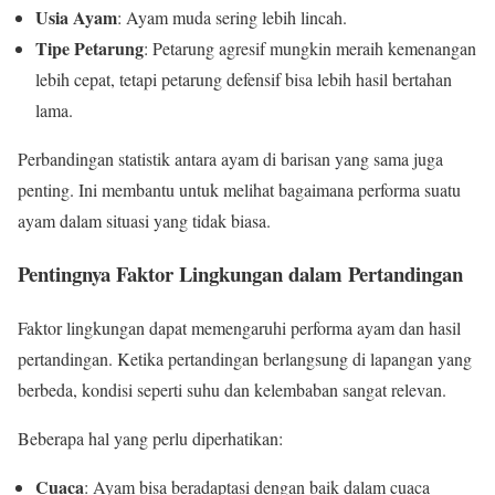
Usia Ayam
: Ayam muda sering lebih lincah.
Tipe Petarung
: Petarung agresif mungkin meraih kemenangan
lebih cepat, tetapi petarung defensif bisa lebih hasil bertahan
lama.
Perbandingan statistik antara ayam di barisan yang sama juga
penting. Ini membantu untuk melihat bagaimana performa suatu
ayam dalam situasi yang tidak biasa.
Pentingnya Faktor Lingkungan dalam Pertandingan
Faktor lingkungan dapat memengaruhi performa ayam dan hasil
pertandingan. Ketika pertandingan berlangsung di lapangan yang
berbeda, kondisi seperti suhu dan kelembaban sangat relevan.
Beberapa hal yang perlu diperhatikan:
Cuaca
: Ayam bisa beradaptasi dengan baik dalam cuaca