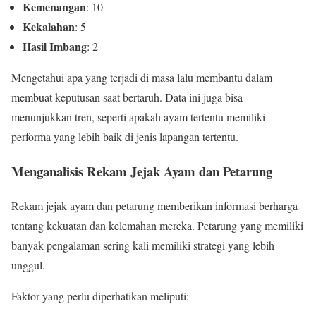
Kemenangan
: 10
Kekalahan
: 5
Hasil Imbang
: 2
Mengetahui apa yang terjadi di masa lalu membantu dalam
membuat keputusan saat bertaruh. Data ini juga bisa
menunjukkan tren, seperti apakah ayam tertentu memiliki
performa yang lebih baik di jenis lapangan tertentu.
Menganalisis Rekam Jejak Ayam dan Petarung
Rekam jejak ayam dan petarung memberikan informasi berharga
tentang kekuatan dan kelemahan mereka. Petarung yang memiliki
banyak pengalaman sering kali memiliki strategi yang lebih
unggul.
Faktor yang perlu diperhatikan meliputi: