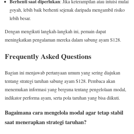
Berhenti saat diperlukan
: Jika keterampilan atau intuisi mulai
goyah, lebih baik berhenti sejenak daripada mengambil risiko
lebih besar.
Dengan mengikuti langkah-langkah ini, pemain dapat
meningkatkan pengalaman mereka dalam sabung ayam S128.
Frequently Asked Questions
Bagian ini menjawab pertanyaan umum yang sering diajukan
tentang strategi taruhan sabung ayam S128. Pembaca akan
menemukan informasi yang berguna tentang pengelolaan modal,
indikator performa ayam, serta pola taruhan yang bisa diikuti.
Bagaimana cara mengelola modal agar tetap stabil
saat menerapkan strategi taruhan?