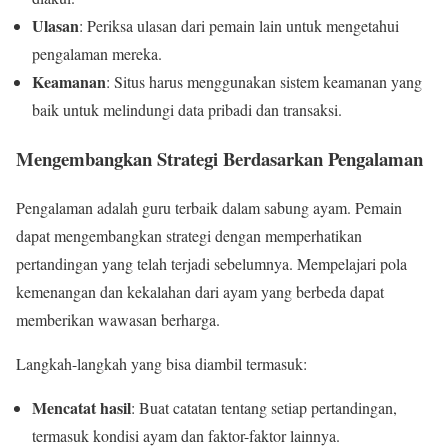
Ulasan
: Periksa ulasan dari pemain lain untuk mengetahui
pengalaman mereka.
Keamanan
: Situs harus menggunakan sistem keamanan yang
baik untuk melindungi data pribadi dan transaksi.
Mengembangkan Strategi Berdasarkan Pengalaman
Pengalaman adalah guru terbaik dalam sabung ayam. Pemain
dapat mengembangkan strategi dengan memperhatikan
pertandingan yang telah terjadi sebelumnya. Mempelajari pola
kemenangan dan kekalahan dari ayam yang berbeda dapat
memberikan wawasan berharga.
Langkah-langkah yang bisa diambil termasuk:
Mencatat hasil
: Buat catatan tentang setiap pertandingan,
termasuk kondisi ayam dan faktor-faktor lainnya.