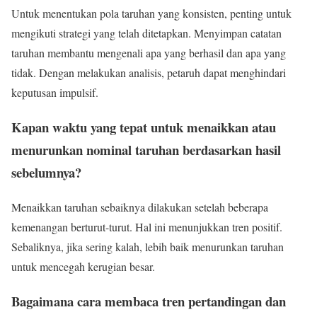
Untuk menentukan pola taruhan yang konsisten, penting untuk
mengikuti strategi yang telah ditetapkan. Menyimpan catatan
taruhan membantu mengenali apa yang berhasil dan apa yang
tidak. Dengan melakukan analisis, petaruh dapat menghindari
keputusan impulsif.
Kapan waktu yang tepat untuk menaikkan atau
menurunkan nominal taruhan berdasarkan hasil
sebelumnya?
Menaikkan taruhan sebaiknya dilakukan setelah beberapa
kemenangan berturut-turut. Hal ini menunjukkan tren positif.
Sebaliknya, jika sering kalah, lebih baik menurunkan taruhan
untuk mencegah kerugian besar.
Bagaimana cara membaca tren pertandingan dan