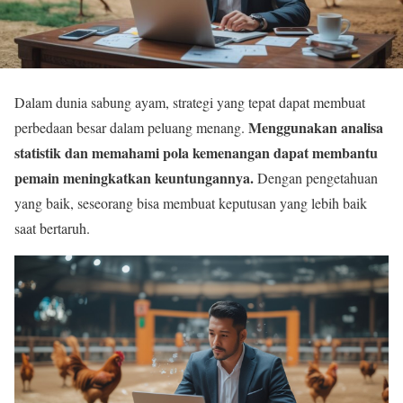
Dalam dunia sabung ayam, strategi yang tepat dapat membuat
Menggunakan analisa
perbedaan besar dalam peluang menang.
statistik dan memahami pola kemenangan dapat membantu
pemain meningkatkan keuntungannya.
Dengan pengetahuan
yang baik, seseorang bisa membuat keputusan yang lebih baik
saat bertaruh.