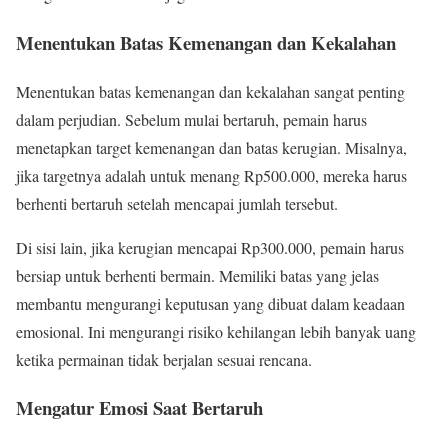
Menentukan Batas Kemenangan dan Kekalahan
Menentukan batas kemenangan dan kekalahan sangat penting
dalam perjudian. Sebelum mulai bertaruh, pemain harus
menetapkan target kemenangan dan batas kerugian. Misalnya,
jika targetnya adalah untuk menang Rp500.000, mereka harus
berhenti bertaruh setelah mencapai jumlah tersebut.
Di sisi lain, jika kerugian mencapai Rp300.000, pemain harus
bersiap untuk berhenti bermain. Memiliki batas yang jelas
membantu mengurangi keputusan yang dibuat dalam keadaan
emosional. Ini mengurangi risiko kehilangan lebih banyak uang
ketika permainan tidak berjalan sesuai rencana.
Mengatur Emosi Saat Bertaruh