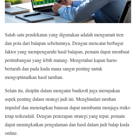
Salah satu pendekatan yang digunakan adalah mengamati tren
dan pola dari balapan sebelumnya. Dengan mencatat berbagai
faktor yang mempengaruhi hasil balapan, pemain dapat membuat
pertimbangan yang lebih matang. Mengetahui kapan harus
bertaruh dan pada kuda mana sangat penting untuk
mengoptimalkan hasil taruhan.
Selain itu, disiplin dalam mengatur bankroll juga merupakan
aspek penting dalam strategi judi ini. Menghindari taruhan
impulsif dan menetapkan batasan dapat membantu menjaga risiko
tetap terkendali. Dengan penerapan strategi yang tepat, pemain
dapat meningkatkan pengalaman dan hasil dalam judi balap kuda
online.