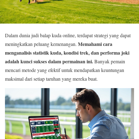
Dalam dunia judi balap kuda online, terdapat strategi yang dapat
Memahami cara
meningkatkan peluang kemenangan.
menganalisis statistik kuda, kondisi trek, dan performa joki
adalah kunci sukses dalam permainan ini.
Banyak pemain
mencari metode yang efektif untuk mendapatkan keuntungan
maksimal dari setiap taruhan yang mereka buat.