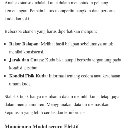
Analisis statistik adalah kunci dalam menentukan peluang
kemenangan. Pemain harus mempertimbangkan data performa
kuda dan joki.
Beberapa elemen yang harus diperhatikan meliputi:
Rekor Balapan
: Melihat hasil balapan sebelumnya untuk
menilai konsistensi.
Jarak dan Cuaca
: Kuda bisa tampil berbeda tergantung pada
kondisi tersebut.
Kondisi Fisik Kuda
: Informasi tentang cedera atau kesehatan
umum kuda.
Statistik tidak hanya membantu dalam memilih kuda, tetapi juga
dalam memahami tren. Menggunakan data ini memastikan
keputusan yang lebih cerdas dan terinformasi.
Manajemen Modal secara Efektif