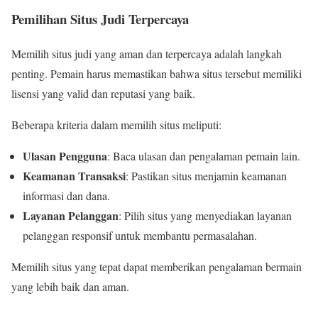
Pemilihan Situs Judi Terpercaya
Memilih situs judi yang aman dan terpercaya adalah langkah
penting. Pemain harus memastikan bahwa situs tersebut memiliki
lisensi yang valid dan reputasi yang baik.
Beberapa kriteria dalam memilih situs meliputi:
Ulasan Pengguna
: Baca ulasan dan pengalaman pemain lain.
Keamanan Transaksi
: Pastikan situs menjamin keamanan
informasi dan dana.
Layanan Pelanggan
: Pilih situs yang menyediakan layanan
pelanggan responsif untuk membantu permasalahan.
Memilih situs yang tepat dapat memberikan pengalaman bermain
yang lebih baik dan aman.