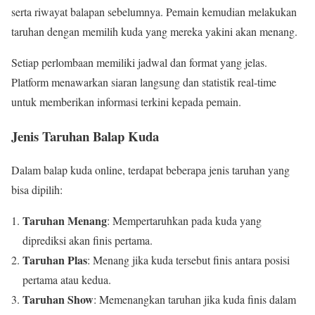
serta riwayat balapan sebelumnya. Pemain kemudian melakukan
taruhan dengan memilih kuda yang mereka yakini akan menang.
Setiap perlombaan memiliki jadwal dan format yang jelas.
Platform menawarkan siaran langsung dan statistik real-time
untuk memberikan informasi terkini kepada pemain.
Jenis Taruhan Balap Kuda
Dalam balap kuda online, terdapat beberapa jenis taruhan yang
bisa dipilih:
Taruhan Menang
: Mempertaruhkan pada kuda yang
diprediksi akan finis pertama.
Taruhan Plas
: Menang jika kuda tersebut finis antara posisi
pertama atau kedua.
Taruhan Show
: Memenangkan taruhan jika kuda finis dalam