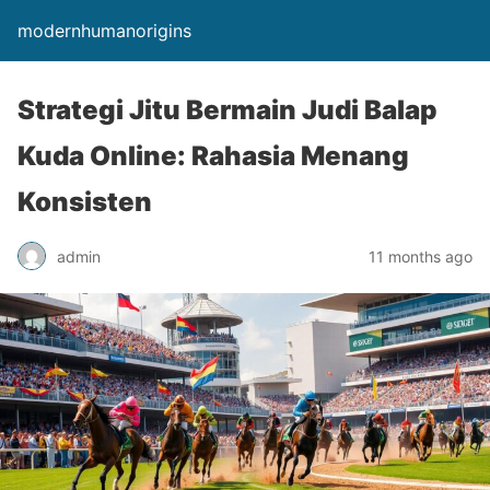
modernhumanorigins
Strategi Jitu Bermain Judi Balap
Kuda Online: Rahasia Menang
Konsisten
admin
11 months ago