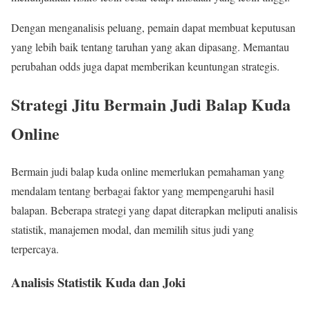
Dengan menganalisis peluang, pemain dapat membuat keputusan
yang lebih baik tentang taruhan yang akan dipasang. Memantau
perubahan odds juga dapat memberikan keuntungan strategis.
Strategi Jitu Bermain Judi Balap Kuda
Online
Bermain judi balap kuda online memerlukan pemahaman yang
mendalam tentang berbagai faktor yang mempengaruhi hasil
balapan. Beberapa strategi yang dapat diterapkan meliputi analisis
statistik, manajemen modal, dan memilih situs judi yang
terpercaya.
Analisis Statistik Kuda dan Joki