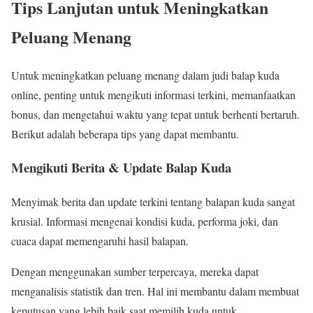
Tips Lanjutan untuk Meningkatkan
Peluang Menang
Untuk meningkatkan peluang menang dalam judi balap kuda
online, penting untuk mengikuti informasi terkini, memanfaatkan
bonus, dan mengetahui waktu yang tepat untuk berhenti bertaruh.
Berikut adalah beberapa tips yang dapat membantu.
Mengikuti Berita & Update Balap Kuda
Menyimak berita dan update terkini tentang balapan kuda sangat
krusial. Informasi mengenai kondisi kuda, performa joki, dan
cuaca dapat memengaruhi hasil balapan.
Dengan menggunakan sumber terpercaya, mereka dapat
menganalisis statistik dan tren. Hal ini membantu dalam membuat
keputusan yang lebih baik saat memilih kuda untuk