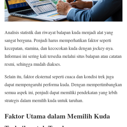
Analisis statistik dan riwayat balapan kuda menjadi alat yang
sangat berguna. Penjudi harus memperhatikan faktor seperti
kecepatan, stamina, dan kecocokan kuda dengan jockey-nya.
Informasi ini sering kali tersedia melalui situs balapan atau catatan
resmi, sehingga mudah diakses.
Selain itu, faktor eksternal seperti cuaca dan kondisi trek juga
dapat mempengaruhi performa kuda. Dengan mempertimbangkan
semua aspek ini, penjudi dapat memiliki pendekatan yang lebih
strategis dalam memilih kuda untuk taruhan.
Faktor Utama dalam Memilih Kuda