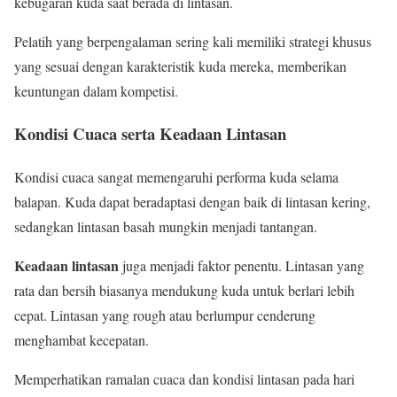
kebugaran kuda saat berada di lintasan.
Pelatih yang berpengalaman sering kali memiliki strategi khusus
yang sesuai dengan karakteristik kuda mereka, memberikan
keuntungan dalam kompetisi.
Kondisi Cuaca serta Keadaan Lintasan
Kondisi cuaca sangat memengaruhi performa kuda selama
balapan. Kuda dapat beradaptasi dengan baik di lintasan kering,
sedangkan lintasan basah mungkin menjadi tantangan.
Keadaan lintasan
juga menjadi faktor penentu. Lintasan yang
rata dan bersih biasanya mendukung kuda untuk berlari lebih
cepat. Lintasan yang rough atau berlumpur cenderung
menghambat kecepatan.
Memperhatikan ramalan cuaca dan kondisi lintasan pada hari