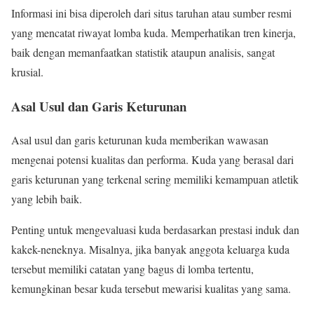
Informasi ini bisa diperoleh dari situs taruhan atau sumber resmi
yang mencatat riwayat lomba kuda. Memperhatikan tren kinerja,
baik dengan memanfaatkan statistik ataupun analisis, sangat
krusial.
Asal Usul dan Garis Keturunan
Asal usul dan garis keturunan kuda memberikan wawasan
mengenai potensi kualitas dan performa. Kuda yang berasal dari
garis keturunan yang terkenal sering memiliki kemampuan atletik
yang lebih baik.
Penting untuk mengevaluasi kuda berdasarkan prestasi induk dan
kakek-neneknya. Misalnya, jika banyak anggota keluarga kuda
tersebut memiliki catatan yang bagus di lomba tertentu,
kemungkinan besar kuda tersebut mewarisi kualitas yang sama.