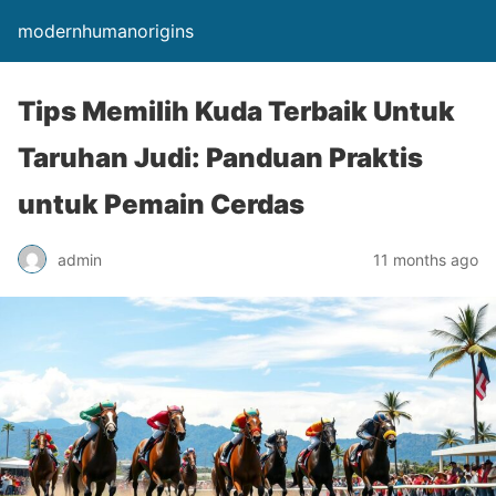
modernhumanorigins
Tips Memilih Kuda Terbaik Untuk
Taruhan Judi: Panduan Praktis
untuk Pemain Cerdas
admin
11 months ago