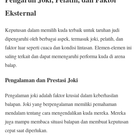
Eksternal
Keputusan dalam memilih kuda terbaik untuk taruhan judi
dipengaruhi oleh berbagai aspek, termasuk joki, pelatih, dan
faktor luar seperti cuaca dan kondisi lintasan. Elemen-elemen ini
saling terkait dan dapat memengaruhi performa kuda di arena
balap.
Pengalaman dan Prestasi Joki
Pengalaman joki adalah faktor krusial dalam keberhasilan
balapan. Joki yang berpengalaman memiliki pemahaman
mendalam tentang cara mengendalikan kuda mereka. Mereka
juga mampu membaca situasi balapan dan membuat keputusan
cepat saat diperlukan.