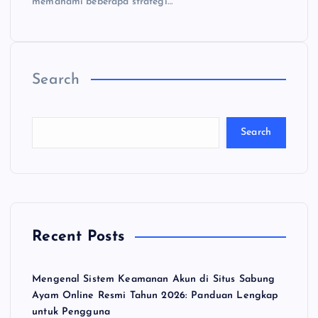
memahami beberapa strategi…
Search
Search
Recent Posts
Mengenal Sistem Keamanan Akun di Situs Sabung
Ayam Online Resmi Tahun 2026: Panduan Lengkap
untuk Pengguna