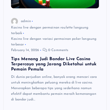
admin
Kasino live dengan permainan roulette langsung
terbaik
Kasino live dengan variasi permainan poker langsung
terbesar
February 14, 2026
0 Comments
Tips Menang Judi Bandar Live Casino
Terpercaya yang Jarang Diketahui untuk
Pemain Pemula
Di dunia perjudian online, banyak orang mencari cara
untuk meningkatkan peluang mereka di live casino.
Menerapkan beberapa tips yang sederhana namun
efektif dapat membantu pemain meraih kemenangan
di bandar judi…