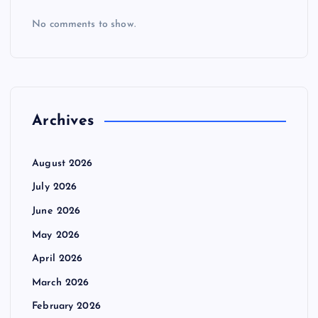
No comments to show.
Archives
August 2026
July 2026
June 2026
May 2026
April 2026
March 2026
February 2026