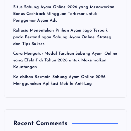
Situs Sabung Ayam Online 2026 yang Menawarkan
Bonus Cashback Mingguan Terbesar untuk
Penggemar Ayam Adu
Rahasia Menentukan Pilihan Ayam Jago Terbaik
pada Pertandingan Sabung Ayam Online: Strategi
dan Tips Sukses
Cara Mengatur Modal Taruhan Sabung Ayam Online
yang Efektif di Tahun 2026 untuk Maksimalkan
Keuntungan
Kelebihan Bermain Sabung Ayam Online 2026
Menggunakan Aplikasi Mobile Anti-Lag
Recent Comments