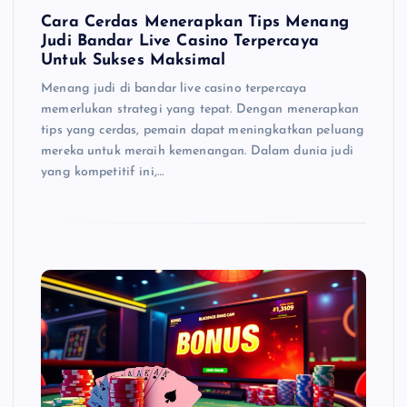
Cara Cerdas Menerapkan Tips Menang
Judi Bandar Live Casino Terpercaya
Untuk Sukses Maksimal
Menang judi di bandar live casino terpercaya
memerlukan strategi yang tepat. Dengan menerapkan
tips yang cerdas, pemain dapat meningkatkan peluang
mereka untuk meraih kemenangan. Dalam dunia judi
yang kompetitif ini,…