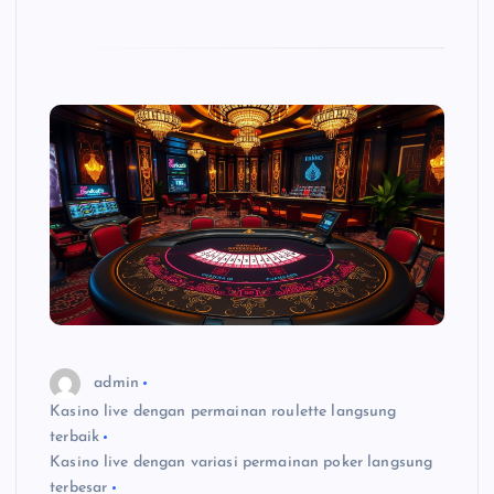
admin
Kasino live dengan permainan roulette langsung
terbaik
Kasino live dengan variasi permainan poker langsung
terbesar