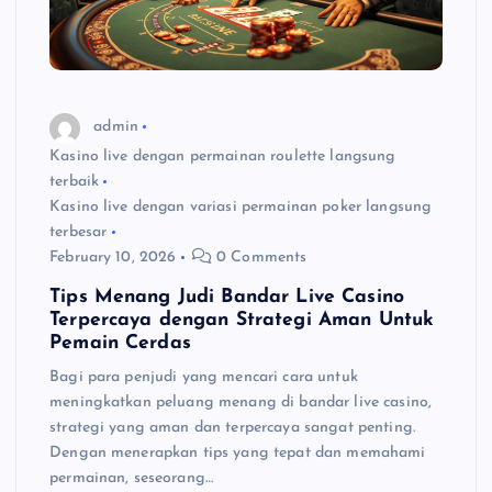
admin
Kasino live dengan permainan roulette langsung
terbaik
Kasino live dengan variasi permainan poker langsung
terbesar
February 10, 2026
0 Comments
Tips Menang Judi Bandar Live Casino
Terpercaya dengan Strategi Aman Untuk
Pemain Cerdas
Bagi para penjudi yang mencari cara untuk
meningkatkan peluang menang di bandar live casino,
strategi yang aman dan terpercaya sangat penting.
Dengan menerapkan tips yang tepat dan memahami
permainan, seseorang…