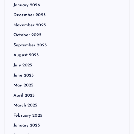
January 2026
December 2025
November 2025
October 2025
September 2025
August 2025
July 2025
June 2025
May 2025
April 2025
March 2025
February 2025
January 2025