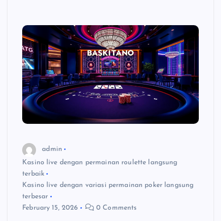
admin
Kasino live dengan permainan roulette langsung
terbaik
Kasino live dengan variasi permainan poker langsung
terbesar
February 15, 2026
0 Comments