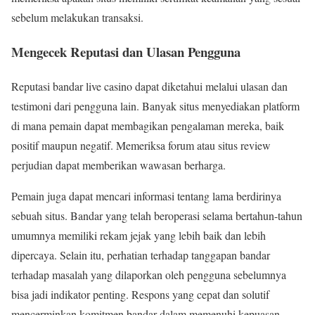
sebelum melakukan transaksi.
Mengecek Reputasi dan Ulasan Pengguna
Reputasi bandar live casino dapat diketahui melalui ulasan dan
testimoni dari pengguna lain. Banyak situs menyediakan platform
di mana pemain dapat membagikan pengalaman mereka, baik
positif maupun negatif. Memeriksa forum atau situs review
perjudian dapat memberikan wawasan berharga.
Pemain juga dapat mencari informasi tentang lama berdirinya
sebuah situs. Bandar yang telah beroperasi selama bertahun-tahun
umumnya memiliki rekam jejak yang lebih baik dan lebih
dipercaya. Selain itu, perhatian terhadap tanggapan bandar
terhadap masalah yang dilaporkan oleh pengguna sebelumnya
bisa jadi indikator penting. Respons yang cepat dan solutif
mencerminkan komitmen bandar dalam memenuhi kepuasan