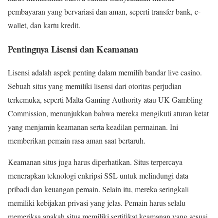
pembayaran yang bervariasi dan aman, seperti transfer bank, e-
wallet, dan kartu kredit.
Pentingnya Lisensi dan Keamanan
Lisensi adalah aspek penting dalam memilih bandar live casino.
Sebuah situs yang memiliki lisensi dari otoritas perjudian
terkemuka, seperti Malta Gaming Authority atau UK Gambling
Commission, menunjukkan bahwa mereka mengikuti aturan ketat
yang menjamin keamanan serta keadilan permainan. Ini
memberikan pemain rasa aman saat bertaruh.
Keamanan situs juga harus diperhatikan. Situs terpercaya
menerapkan teknologi enkripsi SSL untuk melindungi data
pribadi dan keuangan pemain. Selain itu, mereka seringkali
memiliki kebijakan privasi yang jelas. Pemain harus selalu
memeriksa apakah situs memiliki sertifikat keamanan yang sesuai