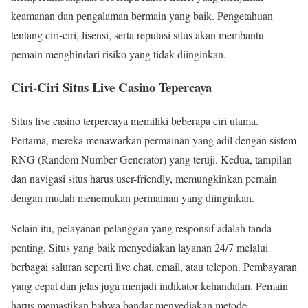
keamanan dan pengalaman bermain yang baik. Pengetahuan
tentang ciri-ciri, lisensi, serta reputasi situs akan membantu
pemain menghindari risiko yang tidak diinginkan.
Ciri-Ciri Situs Live Casino Tepercaya
Situs live casino terpercaya memiliki beberapa ciri utama.
Pertama, mereka menawarkan permainan yang adil dengan sistem
RNG (Random Number Generator) yang teruji. Kedua, tampilan
dan navigasi situs harus user-friendly, memungkinkan pemain
dengan mudah menemukan permainan yang diinginkan.
Selain itu, pelayanan pelanggan yang responsif adalah tanda
penting. Situs yang baik menyediakan layanan 24/7 melalui
berbagai saluran seperti live chat, email, atau telepon. Pembayaran
yang cepat dan jelas juga menjadi indikator kehandalan. Pemain
harus memastikan bahwa bandar menyediakan metode