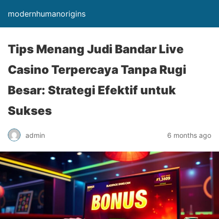
modernhumanorigins
Tips Menang Judi Bandar Live
Casino Terpercaya Tanpa Rugi
Besar: Strategi Efektif untuk
Sukses
admin
6 months ago