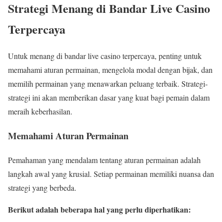
Strategi Menang di Bandar Live Casino
Terpercaya
Untuk menang di bandar live casino terpercaya, penting untuk
memahami aturan permainan, mengelola modal dengan bijak, dan
memilih permainan yang menawarkan peluang terbaik. Strategi-
strategi ini akan memberikan dasar yang kuat bagi pemain dalam
meraih keberhasilan.
Memahami Aturan Permainan
Pemahaman yang mendalam tentang aturan permainan adalah
langkah awal yang krusial. Setiap permainan memiliki nuansa dan
strategi yang berbeda.
Berikut adalah beberapa hal yang perlu diperhatikan: