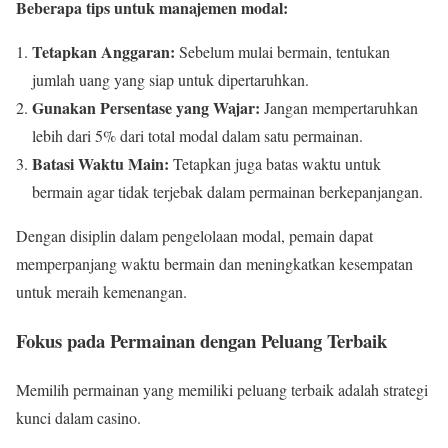
Beberapa tips untuk manajemen modal:
Tetapkan Anggaran:
Sebelum mulai bermain, tentukan
jumlah uang yang siap untuk dipertaruhkan.
Gunakan Persentase yang Wajar:
Jangan mempertaruhkan
lebih dari 5% dari total modal dalam satu permainan.
Batasi Waktu Main:
Tetapkan juga batas waktu untuk
bermain agar tidak terjebak dalam permainan berkepanjangan.
Dengan disiplin dalam pengelolaan modal, pemain dapat
memperpanjang waktu bermain dan meningkatkan kesempatan
untuk meraih kemenangan.
Fokus pada Permainan dengan Peluang Terbaik
Memilih permainan yang memiliki peluang terbaik adalah strategi
kunci dalam casino.