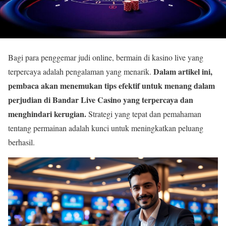
Bagi para penggemar judi online, bermain di kasino live yang
Dalam artikel ini,
terpercaya adalah pengalaman yang menarik.
pembaca akan menemukan tips efektif untuk menang dalam
perjudian di Bandar Live Casino yang terpercaya dan
menghindari kerugian.
Strategi yang tepat dan pemahaman
tentang permainan adalah kunci untuk meningkatkan peluang
berhasil.