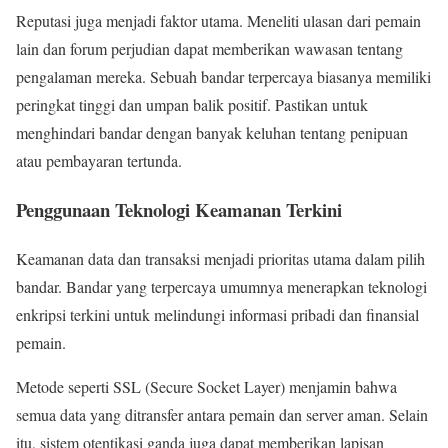
Reputasi juga menjadi faktor utama. Meneliti ulasan dari pemain
lain dan forum perjudian dapat memberikan wawasan tentang
pengalaman mereka. Sebuah bandar terpercaya biasanya memiliki
peringkat tinggi dan umpan balik positif. Pastikan untuk
menghindari bandar dengan banyak keluhan tentang penipuan
atau pembayaran tertunda.
Penggunaan Teknologi Keamanan Terkini
Keamanan data dan transaksi menjadi prioritas utama dalam pilih
bandar. Bandar yang terpercaya umumnya menerapkan teknologi
enkripsi terkini untuk melindungi informasi pribadi dan finansial
pemain.
Metode seperti SSL (Secure Socket Layer) menjamin bahwa
semua data yang ditransfer antara pemain dan server aman. Selain
itu, sistem otentikasi ganda juga dapat memberikan lapisan