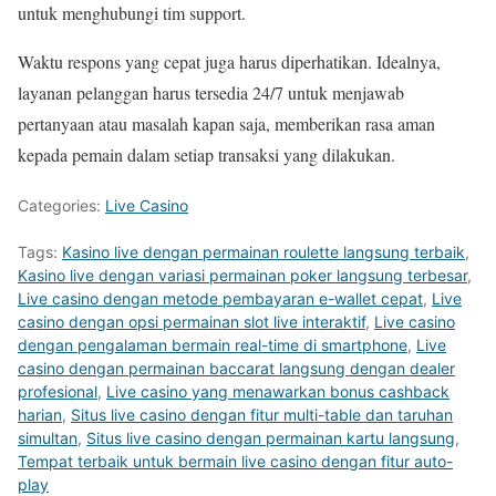
untuk menghubungi tim support.
Waktu respons yang cepat juga harus diperhatikan. Idealnya,
layanan pelanggan harus tersedia 24/7 untuk menjawab
pertanyaan atau masalah kapan saja, memberikan rasa aman
kepada pemain dalam setiap transaksi yang dilakukan.
Categories:
Live Casino
Tags:
Kasino live dengan permainan roulette langsung terbaik
,
Kasino live dengan variasi permainan poker langsung terbesar
,
Live casino dengan metode pembayaran e-wallet cepat
,
Live
casino dengan opsi permainan slot live interaktif
,
Live casino
dengan pengalaman bermain real-time di smartphone
,
Live
casino dengan permainan baccarat langsung dengan dealer
profesional
,
Live casino yang menawarkan bonus cashback
harian
,
Situs live casino dengan fitur multi-table dan taruhan
simultan
,
Situs live casino dengan permainan kartu langsung
,
Tempat terbaik untuk bermain live casino dengan fitur auto-
play