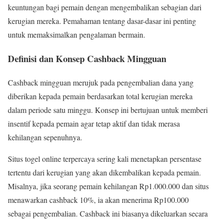
keuntungan bagi pemain dengan mengembalikan sebagian dari
kerugian mereka. Pemahaman tentang dasar-dasar ini penting
untuk memaksimalkan pengalaman bermain.
Definisi dan Konsep Cashback Mingguan
Cashback mingguan merujuk pada pengembalian dana yang
diberikan kepada pemain berdasarkan total kerugian mereka
dalam periode satu minggu. Konsep ini bertujuan untuk memberi
insentif kepada pemain agar tetap aktif dan tidak merasa
kehilangan sepenuhnya.
Situs togel online terpercaya sering kali menetapkan persentase
tertentu dari kerugian yang akan dikembalikan kepada pemain.
Misalnya, jika seorang pemain kehilangan Rp1.000.000 dan situs
menawarkan cashback 10%, ia akan menerima Rp100.000
sebagai pengembalian. Cashback ini biasanya dikeluarkan secara