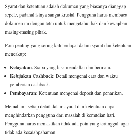
Syarat dan ketentuan adalah dokumen yang biasanya dianggap
sepele, padahal isinya sangat krusial. Pengguna harus membaca
dokumen ini dengan teliti untuk mengetahui hak dan kewajiban
masing-masing pihak.
Poin penting yang sering kali terdapat dalam syarat dan ketentuan
mencakup:
Kelayakan
: Siapa yang bisa mendaftar dan bermain.
Kebijakan Cashback
: Detail mengenai cara dan waktu
pemberian cashback.
Pembayaran
: Ketentuan mengenai deposit dan penarikan.
Memahami setiap detail dalam syarat dan ketentuan dapat
menghindarkan pengguna dari masalah di kemudian hari.
Pengguna harus memastikan tidak ada poin yang tertinggal, agar
tidak ada kesalahpahaman.