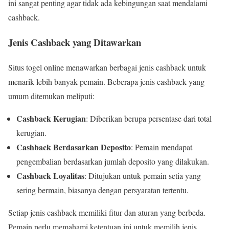
ini sangat penting agar tidak ada kebingungan saat mendalami
cashback.
Jenis Cashback yang Ditawarkan
Situs togel online menawarkan berbagai jenis cashback untuk
menarik lebih banyak pemain. Beberapa jenis cashback yang
umum ditemukan meliputi:
Cashback Kerugian
: Diberikan berupa persentase dari total
kerugian.
Cashback Berdasarkan Deposito
: Pemain mendapat
pengembalian berdasarkan jumlah deposito yang dilakukan.
Cashback Loyalitas
: Ditujukan untuk pemain setia yang
sering bermain, biasanya dengan persyaratan tertentu.
Setiap jenis cashback memiliki fitur dan aturan yang berbeda.
Pemain perlu memahami ketentuan ini untuk memilih jenis