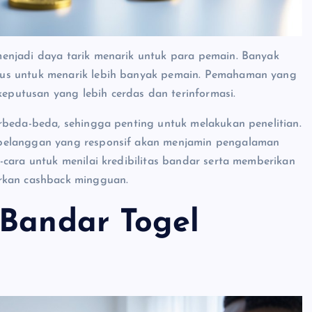
enjadi daya tarik menarik untuk para pemain. Banyak
nus untuk menarik lebih banyak pemain. Pemahaman yang
putusan yang lebih cerdas dan terinformasi.
rbeda-beda, sehingga penting untuk melakukan penelitian.
 pelanggan yang responsif akan menjamin pengalaman
-cara untuk menilai kredibilitas bandar serta memberikan
arkan cashback mingguan.
 Bandar Togel