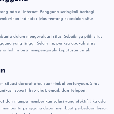
yang ada di internet. Pengguna seringkali berbagi
mberikan indikator jelas tentang keandalan situs
antu dalam mengevaluasi situs. Sebaiknya pilih situs
una yang tinggi. Selain itu, periksa apakah situs
rena hal ini bisa mempengaruhi keputusan untuk
an
situasi darurat atau saat timbul pertanyaan. Situs
ikasi, seperti
live chat, email, dan telepon
.
at dan mampu memberikan solusi yang efektif. Jika ada
n membantu pengguna dapat membuat perbedaan besar.