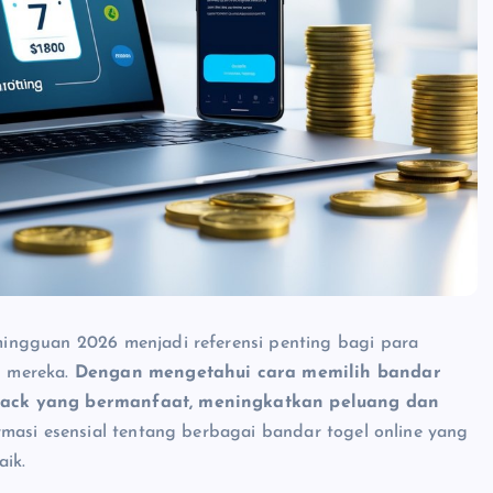
ingguan 2026 menjadi referensi penting bagi para
n mereka.
Dengan mengetahui cara memilih bandar
back yang bermanfaat, meningkatkan peluang dan
rmasi esensial tentang berbagai bandar togel online yang
aik.