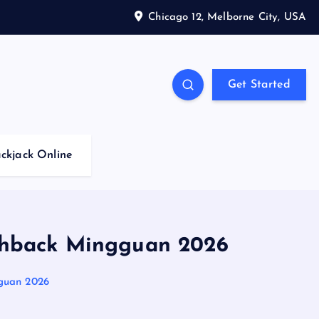
Chicago 12, Melborne City, USA
Get Started
ackjack Online
shback Mingguan 2026
guan 2026