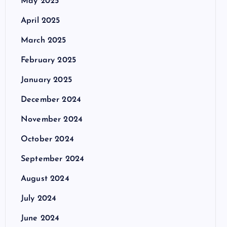
May 2025
April 2025
March 2025
February 2025
January 2025
December 2024
November 2024
October 2024
September 2024
August 2024
July 2024
June 2024