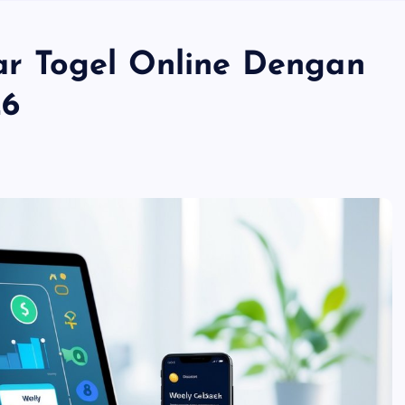
r Togel Online Dengan
26