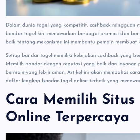
Dalam dunia togel yang kompetitif, cashback mingguan m
bandar togel kini menawarkan berbagai promosi dan bo
baik tentang mekanisme ini membantu pemain membuat ke
Setiap bandar togel memiliki kebijakan cashback yang be
Memilih bandar dengan reputasi yang baik dan layanan
bermain yang lebih aman. Artikel ini akan membahas cara
daftar lengkap bandar togel online terbaik yang menaw
Cara Memilih Situs
Online Terpercaya