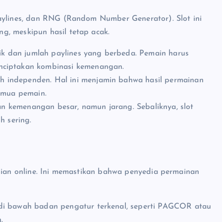
paylines, dan RNG (Random Number Generator). Slot ini
g, meskipun hasil tetap acak.
unik dan jumlah paylines yang berbeda. Pemain harus
nciptakan kombinasi kemenangan.
h independen. Hal ini menjamin bahwa hasil permainan
semua pemain.
kan kemenangan besar, namun jarang. Sebaliknya, slot
h sering.
udian online. Ini memastikan bahwa penyedia permainan
i di bawah badan pengatur terkenal, seperti PAGCOR atau
.