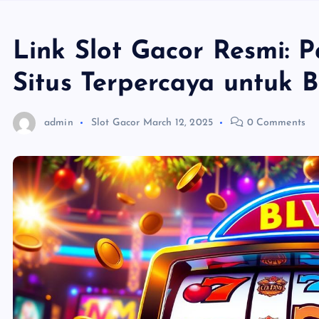
Link Slot Gacor Resmi:
Situs Terpercaya untuk 
admin
Slot Gacor
March 12, 2025
0 Comments