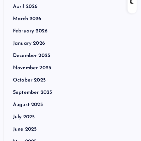
April 2026
March 2026
February 2026
January 2026
December 2025
November 2025
October 2025
September 2025
August 2025
July 2025
June 2025