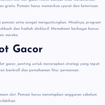
an gratis. Pemain harus memeriksa syarat dan ketentuan
gi pemain setia sangat menguntungkan. Misalnya, program
ashback dan hadiah eksklusif. Memahami berbagai bonus
in mereka.
lot Gacor
t gacor, penting untuk menerapkan strategi yang tepat.
men bankroll dan pemahaman fitur permainan.
main slot. Pemain harus menetapkan anggaran sebelum
rlebihan.