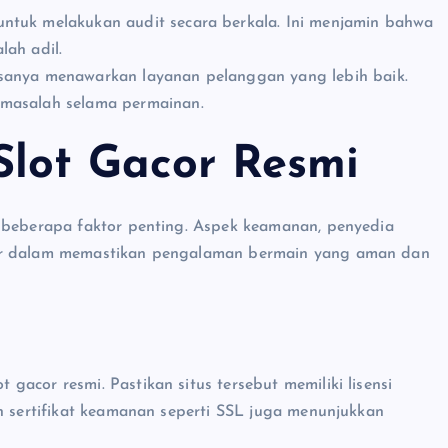
untuk melakukan audit secara berkala. Ini menjamin bahwa
ah adil.
iasanya menawarkan layanan pelanggan yang lebih baik.
 masalah selama permainan.
Slot Gacor Resmi
a beberapa faktor penting. Aspek keamanan, penyedia
sar dalam memastikan pengalaman bermain yang aman dan
acor resmi. Pastikan situs tersebut memiliki lisensi
an sertifikat keamanan seperti SSL juga menunjukkan