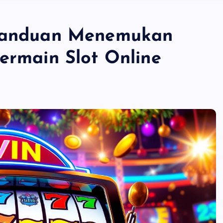
 Panduan Menemukan
Bermain Slot Online