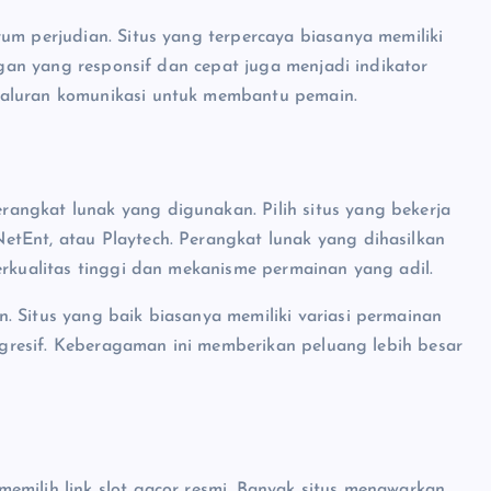
um perjudian. Situs yang terpercaya biasanya memiliki
nggan yang responsif dan cepat juga menjadi indikator
saluran komunikasi untuk membantu pemain.
angkat lunak yang digunakan. Pilih situs yang bekerja
tEnt, atau Playtech. Perangkat lunak yang dihasilkan
erkualitas tinggi dan mekanisme permainan yang adil.
. Situs yang baik biasanya memiliki variasi permainan
rogresif. Keberagaman ini memberikan peluang lebih besar
emilih link slot gacor resmi. Banyak situs menawarkan