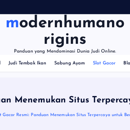
y
a
modernhumano
rigins
Panduan yang Mendominasi Dunia Judi Online.
l
Judi Tembak Ikan
Sabung Ayam
Slot Gacor
Bl
uan Menemukan Situs Terperca
ot Gacor Resmi: Panduan Menemukan Situs Terpercaya untuk Be